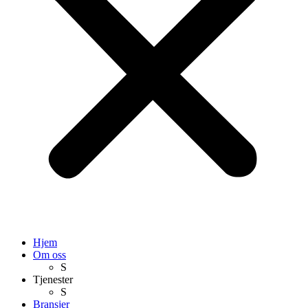
Hjem
Om oss
S
Tjenester
S
Bransjer