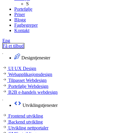
S
Portefølje
Priser
Blogg
Fagbegreper
Kontakt
Eng
Få et tilbud
Designtjenester
UI UX Design
Webapplikasjonsdesign
Tilpasset Webdesign
Portefølje Webdesign
B2B e-handels webdesign
Utviklingstjenester
Frontend utvikling
Backend utvikling
Utvikling nettportaler