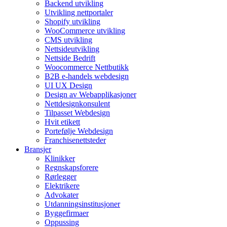
Backend utvikling
Utvikling nettportaler
Shopify utvikling
WooCommerce utvikling
CMS utvikling
Nettsideutvikling
Nettside Bedrift
Woocommerce Nettbutikk
B2B e-handels webdesign
UI UX Design
Design av Webapplikasjoner
Nettdesignkonsulent
Tilpasset Webdesign
Hvit etikett
Portefølje Webdesign
Franchisenettsteder
Bransjer
Klinikker
Regnskapsforere
Rørlegger
Elektrikere
Advokater
Utdanningsinstitusjoner
Byggefirmaer
Oppussing