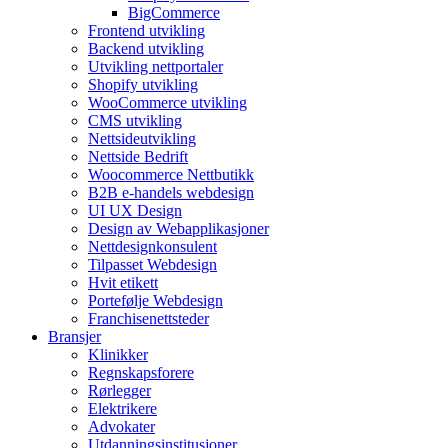
BigCommerce
Frontend utvikling
Backend utvikling
Utvikling nettportaler
Shopify utvikling
WooCommerce utvikling
CMS utvikling
Nettsideutvikling
Nettside Bedrift
Woocommerce Nettbutikk
B2B e-handels webdesign
UI UX Design
Design av Webapplikasjoner
Nettdesignkonsulent
Tilpasset Webdesign
Hvit etikett
Portefølje Webdesign
Franchisenettsteder
Bransjer
Klinikker
Regnskapsforere
Rørlegger
Elektrikere
Advokater
Utdanningsinstitusjoner