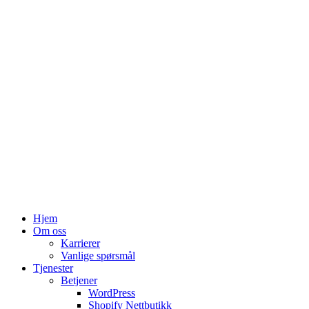
Skip
to
content
Hjem
Om oss
Karrierer
Vanlige spørsmål
Tjenester
Betjener
WordPress
Shopify Nettbutikk