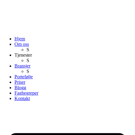
Hjem
Om oss
S
Tjenester
S
Bransjer
S
Portefølje
Priser
Blogg
Fagbegreper
Kontakt