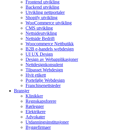
Frontend utvikling
Backend utvikling
Utvikling nettportaler
Shopify utvikling
WooCommerce utvikling
CMS utvikling
Nettsideutvikling
Nettside Bedrift
Woocommerce Nettbutikk
B2B e-handels webdesign
UI UX Design
Design av Webapplikasjoner
Nettdesignkonsulent
Tilpasset Webdesign
Hvit etikett
Portefølje Webdesign
Franchisenettsteder
Bransjer
Klinikker
Regnskapsforere
Rørlegger
Elektrikere
Advokater
Utdanningsinstitusjoner
Byggefirmaer