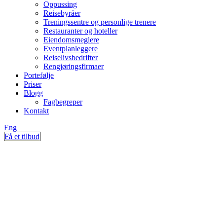
Oppussing
Reisebyråer
Treningssentre og personlige trenere
Restauranter og hoteller
Eiendomsmeglere
Eventplanleggere
Reiselivsbedrifter
Rengjøringsfirmaer
Portefølje
Priser
Blogg
Fagbegreper
Kontakt
Eng
Få et tilbud