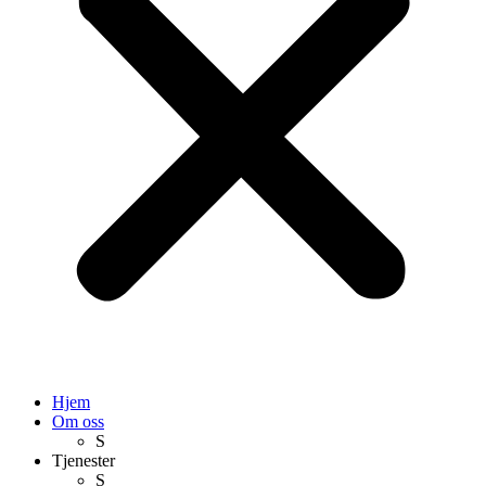
Hjem
Om oss
S
Tjenester
S