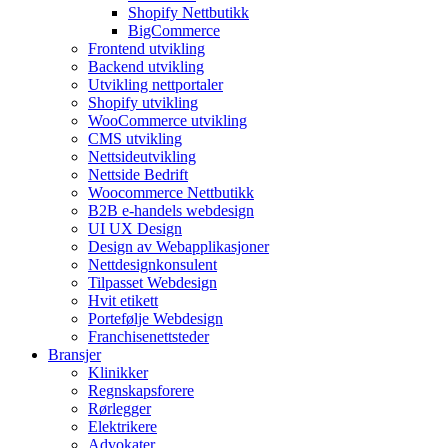
Shopify Nettbutikk
BigCommerce
Frontend utvikling
Backend utvikling
Utvikling nettportaler
Shopify utvikling
WooCommerce utvikling
CMS utvikling
Nettsideutvikling
Nettside Bedrift
Woocommerce Nettbutikk
B2B e-handels webdesign
UI UX Design
Design av Webapplikasjoner
Nettdesignkonsulent
Tilpasset Webdesign
Hvit etikett
Portefølje Webdesign
Franchisenettsteder
Bransjer
Klinikker
Regnskapsforere
Rørlegger
Elektrikere
Advokater