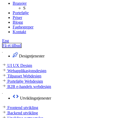
Bransjer
S
Portefølje
Priser
Blogg
Fagbegreper
Kontakt
Eng
Få et tilbud
Designtjenester
UI UX Design
Webapplikasjonsdesign
Tilpasset Webdesign
Portefølje Webdesign
B2B e-handels webdesign
Utviklingstjenester
Frontend utvikling
Backend utvikling