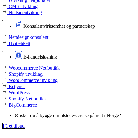
Utvikling nettportaler
CMS utvikling
Nettsideutvikling
Konsulentvirksomhet og partnerskap
Nettdesignkonsulent
Hvit etikett
E-handelsløsning
Woocommerce Nettbutikk
Shopify utvikling
WooCommerce utvikling
Betjener
WordPress
Shopify Nettbutikk
BigCommerce
Ønsker du å bygge din tilstedeværelse på nett i Norge?
Få et tilbud