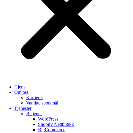
Hjem
Om oss
Karrierer
Vanlige spørsmål
Tjenester
Betjener
WordPress
Shopify Nettbutikk
BigCommerce