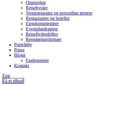
Oppussing
Reisebyråer
Treningssentre og personlige trenere
Restauranter og hoteller
Eiendomsmeglere
Eventplanleggere
Reiselivsbedrifter
Rengjøringsfirmaer
Portefølje
Priser
Blogg
Fagbegreper
Kontakt
Eng
Få et tilbud