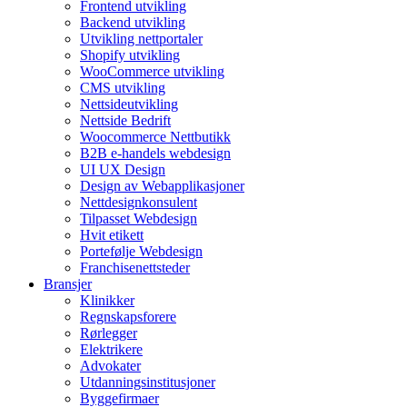
Frontend utvikling
Backend utvikling
Utvikling nettportaler
Shopify utvikling
WooCommerce utvikling
CMS utvikling
Nettsideutvikling
Nettside Bedrift
Woocommerce Nettbutikk
B2B e-handels webdesign
UI UX Design
Design av Webapplikasjoner
Nettdesignkonsulent
Tilpasset Webdesign
Hvit etikett
Portefølje Webdesign
Franchisenettsteder
Bransjer
Klinikker
Regnskapsforere
Rørlegger
Elektrikere
Advokater
Utdanningsinstitusjoner
Byggefirmaer