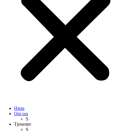
Hjem
Om oss
S
Tjenester
S