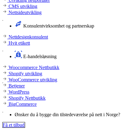
Utvikling nettportaler
CMS utvikling
Nettsideutvikling
Konsulentvirksomhet og partnerskap
Nettdesignkonsulent
Hvit etikett
E-handelsløsning
Woocommerce Nettbutikk
Shopify utvikling
WooCommerce utvikling
Betjener
WordPress
Shopify Nettbutikk
BigCommerce
Ønsker du å bygge din tilstedeværelse på nett i Norge?
Få et tilbud