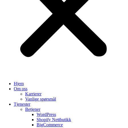
Hjem
Om oss
Karrierer
Vanlige spørsmål
Tjenester
Betjener
WordPress
Shopify Nettbutikk
BigCommerce