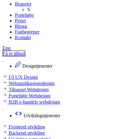
Bransjer
S
Portefølje
Priser
Blogg
Fagbegreper
Kontakt
Eng
Få et tilbud
Designtjenester
UI UX Design
Webapplikasjonsdesign
Tilpasset Webdesign
Portefølje Webdesign
B2B e-handels webdesign
Utviklingstjenester
Frontend utvikling
Backend utvikling