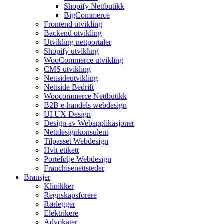
Shopify Nettbutikk
BigCommerce
Frontend utvikling
Backend utvikling
Utvikling nettportaler
Shopify utvikling
WooCommerce utvikling
CMS utvikling
Nettsideutvikling
Nettside Bedrift
Woocommerce Nettbutikk
B2B e-handels webdesign
UI UX Design
Design av Webapplikasjoner
Nettdesignkonsulent
Tilpasset Webdesign
Hvit etikett
Portefølje Webdesign
Franchisenettsteder
Bransjer
Klinikker
Regnskapsforere
Rørlegger
Elektrikere
Advokater