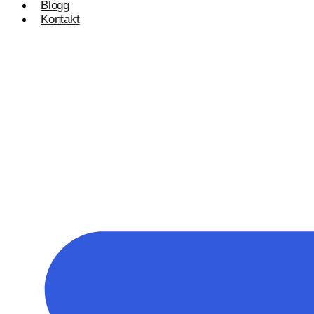
Blogg
Kontakt
Konsulentvirksomhet og partnerskap
Nettdesignkonsulent
Hvit etikett
E-handelsløsning
Woocommerce Nettbutikk
Shopify utvikling
WooCommerce utvikling
Byggetjenester
Betjener
Byggefirmaer
WordPress
Shopify Nettbutikk
BigCommerce
Ønsker du å bygge din tilstedeværelse på nett i Nor
Få et tilbud