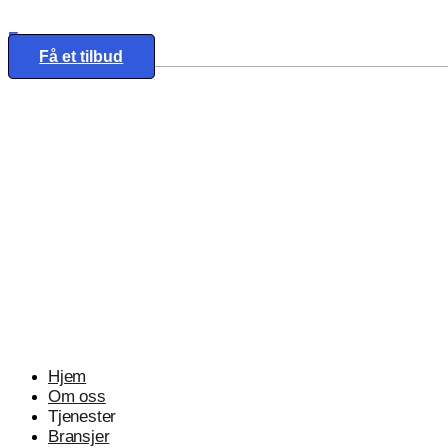
Eng
Få et tilbud
Hjem
Om oss
Tjenester
Bransjer