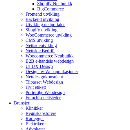
Shopify Nettbutikk
BigCommerce
Frontend utvikling
Backend utvikling
Utvikling nettportaler
Shopify utvikling
WooCommerce utvikling
CMS utvikling
Nettsideutvikling
Nettside Bedrift
Woocommerce Nettbutikk
B2B e-handels webdesign
UI UX Design
Design av Webapplikasjoner
Nettdesignkonsulent
Tilpasset Webdesign
Hvit etikett
Portefølje Webdesign
Franchisenettsteder
Bransjer
Klinikker
Regnskapsforere
Rørlegger
Elektrikere
Advokater