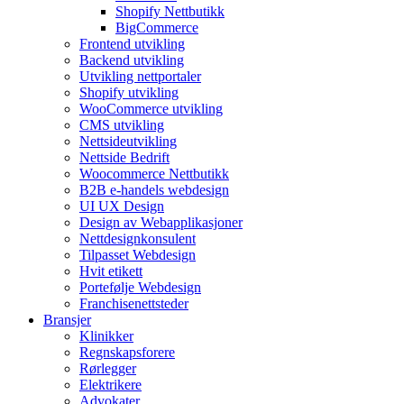
Shopify Nettbutikk
BigCommerce
Frontend utvikling
Backend utvikling
Utvikling nettportaler
Shopify utvikling
WooCommerce utvikling
CMS utvikling
Nettsideutvikling
Nettside Bedrift
Woocommerce Nettbutikk
B2B e-handels webdesign
UI UX Design
Design av Webapplikasjoner
Nettdesignkonsulent
Tilpasset Webdesign
Hvit etikett
Portefølje Webdesign
Franchisenettsteder
Bransjer
Klinikker
Regnskapsforere
Rørlegger
Elektrikere
Advokater