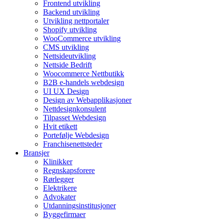
Frontend utvikling
Backend utvikling
Utvikling nettportaler
Shopify utvikling
WooCommerce utvikling
CMS utvikling
Nettsideutvikling
Nettside Bedrift
Woocommerce Nettbutikk
B2B e-handels webdesign
UI UX Design
Design av Webapplikasjoner
Nettdesignkonsulent
Tilpasset Webdesign
Hvit etikett
Portefølje Webdesign
Franchisenettsteder
Bransjer
Klinikker
Regnskapsforere
Rørlegger
Elektrikere
Advokater
Utdanningsinstitusjoner
Byggefirmaer