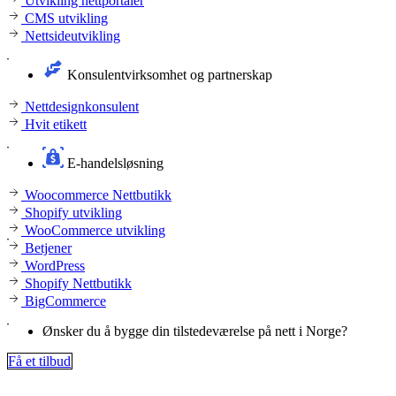
Utvikling nettportaler
CMS utvikling
Nettsideutvikling
Konsulentvirksomhet og partnerskap
Nettdesignkonsulent
Hvit etikett
E-handelsløsning
Woocommerce Nettbutikk
Shopify utvikling
WooCommerce utvikling
Betjener
WordPress
Shopify Nettbutikk
BigCommerce
Ønsker du å bygge din tilstedeværelse på nett i Norge?
Få et tilbud