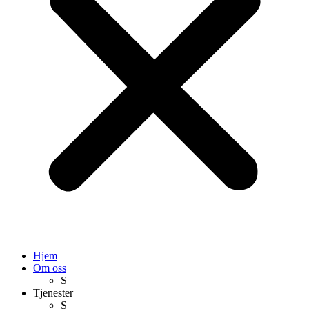
Hjem
Om oss
S
Tjenester
S