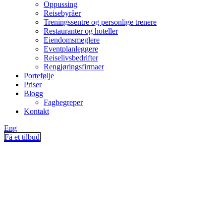
Oppussing
Reisebyråer
Treningssentre og personlige trenere
Restauranter og hoteller
Eiendomsmeglere
Eventplanleggere
Reiselivsbedrifter
Rengjøringsfirmaer
Portefølje
Priser
Blogg
Fagbegreper
Kontakt
Eng
Få et tilbud