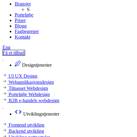
Bransjer
S
Portefølje
Priser
Blogg
Fagbegreper
Kontakt
Eng
Få et tilbud
Designtjenester
UI UX Design
Webapplikasjonsdesign
Tilpasset Webdesign
Portefølje Webdesign
B2B e-handels webdesign
Utviklingstjenester
Frontend utvikling
Backend utvikling