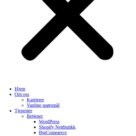
Hjem
Om oss
Karrierer
Vanlige spørsmål
Tjenester
Betjener
WordPress
Shopify Nettbutikk
BigCommerce