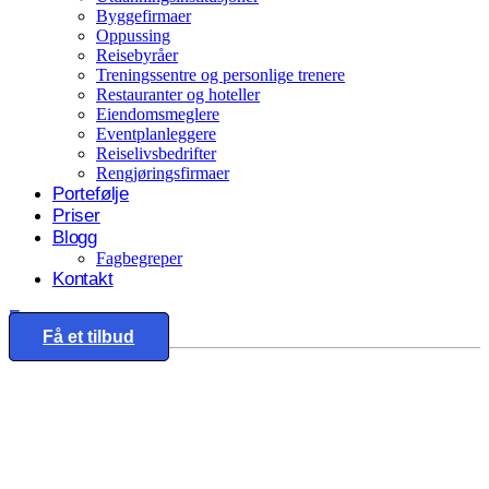
Byggefirmaer
Oppussing
Reisebyråer
Treningssentre og personlige trenere
Restauranter og hoteller
Eiendomsmeglere
Eventplanleggere
Reiselivsbedrifter
Rengjøringsfirmaer
Portefølje
Priser
Blogg
Fagbegreper
Kontakt
Eng
Få et tilbud