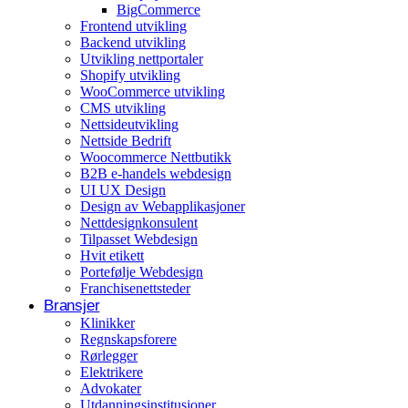
BigCommerce
Arrangementer og opplevelser
Frontend utvikling
Backend utvikling
Eventplanleggere
Utvikling nettportaler
Shopify utvikling
WooCommerce utvikling
CMS utvikling
Nettsideutvikling
Nettside Bedrift
Woocommerce Nettbutikk
B2B e-handels webdesign
UI UX Design
Design av Webapplikasjoner
Nettdesignkonsulent
Tilpasset Webdesign
Hvit etikett
Portefølje Webdesign
Franchisenettsteder
Bransjer
Klinikker
Regnskapsforere
Rørlegger
Elektrikere
Advokater
Utdanningsinstitusjoner