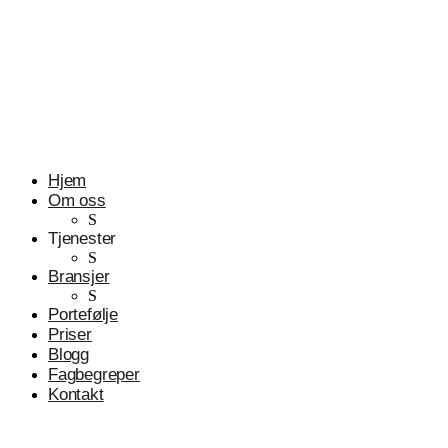
Profesjonelle tjenester
Advokater
Hjem
Om oss
S
Tjenester
S
Bransjer
S
Portefølje
Priser
Blogg
Fagbegreper
Kontakt