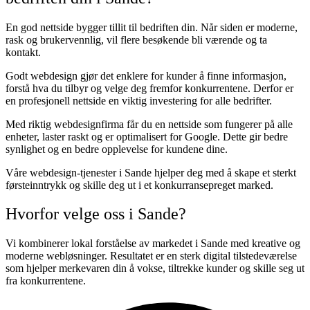
En god nettside bygger tillit til bedriften din. Når siden er moderne,
rask og brukervennlig, vil flere besøkende bli værende og ta
kontakt.
Godt webdesign gjør det enklere for kunder å finne informasjon,
forstå hva du tilbyr og velge deg fremfor konkurrentene. Derfor er
en profesjonell nettside en viktig investering for alle bedrifter.
Med riktig webdesignfirma får du en nettside som fungerer på alle
enheter, laster raskt og er optimalisert for Google. Dette gir bedre
synlighet og en bedre opplevelse for kundene dine.
Våre webdesign-tjenester i Sande hjelper deg med å skape et sterkt
førsteinntrykk og skille deg ut i et konkurransepreget marked.
Hvorfor velge oss i Sande?
Vi kombinerer lokal forståelse av markedet i Sande med kreative og
moderne webløsninger. Resultatet er en sterk digital tilstedeværelse
som hjelper merkevaren din å vokse, tiltrekke kunder og skille seg ut
fra konkurrentene.