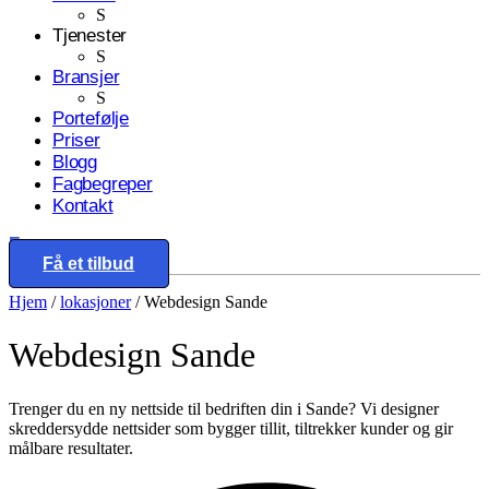
S
Tjenester
S
Bransjer
S
Portefølje
Priser
Blogg
Fagbegreper
Kontakt
Eng
Få et tilbud
Hjem
/
lokasjoner
/
Webdesign Sande
Webdesign
Sande
Trenger du en ny nettside til bedriften din i Sande? Vi designer
skreddersydde nettsider som bygger tillit, tiltrekker kunder og gir
målbare resultater.