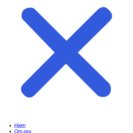
Start prosjektet ditt med oss
Klar til å gjøre ideen din om til en kraftfull digital opplevelse?
Vårt Nettsidedesign.no-team er her for å designe, bygge og
utvikle nettstedet ditt.
Få et tilbud
Hjem
Om oss