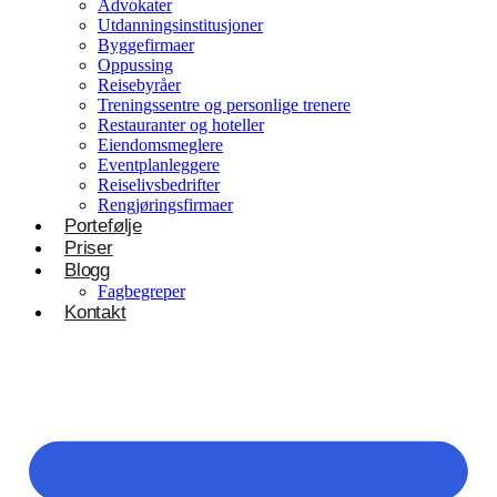
Advokater
Utdanningsinstitusjoner
Byggefirmaer
Oppussing
Reisebyråer
Treningssentre og personlige trenere
Restauranter og hoteller
Eiendomsmeglere
Eventplanleggere
Reiselivsbedrifter
Rengjøringsfirmaer
Portefølje
Priser
Blogg
Fagbegreper
Kontakt
Helsevesen og velvære
Klinikker