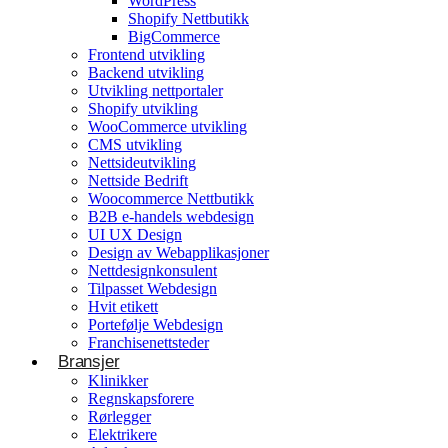
WordPress
Shopify Nettbutikk
BigCommerce
Konsulentvirksomhet og partnerskap
Frontend utvikling
Backend utvikling
Nettdesignkonsulent
Utvikling nettportaler
Hvit etikett
Shopify utvikling
WooCommerce utvikling
CMS utvikling
E-handelsløsning
Nettsideutvikling
Nettside Bedrift
Woocommerce Nettbutikk
Woocommerce Nettbutikk
Shopify utvikling
B2B e-handels webdesign
UI UX Design
WooCommerce utvikling
Byggetjenester
Design av Webapplikasjoner
Betjener
Nettdesignkonsulent
Byggefirmaer
WordPress
Tilpasset Webdesign
Hvit etikett
Shopify Nettbutikk
Portefølje Webdesign
BigCommerce
Franchisenettsteder
Bransjer
Ønsker du å bygge din tilstedeværelse på nett i
Klinikker
Norge?
Regnskapsforere
Rørlegger
Få et tilbud
Elektrikere