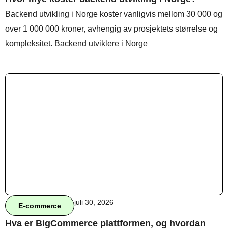
Backend utvikling i Norge koster vanligvis mellom 30 000 og
over 1 000 000 kroner, avhengig av prosjektets størrelse og
Behandle ditt samtykke
kompleksitet. Backend utviklere i Norge
For å gi best mulig opplevelse bruker vi
informasjonskapsler for å lagre eller få tilgang til
enhetsdata. Å nekte samtykke kan begrense enkelte
funksjoner.
Nødvendig
Preferanser
Statistikk
Markedsføring
juli 30, 2026
E-commerce
Hva er BigCommerce plattformen, og hvordan