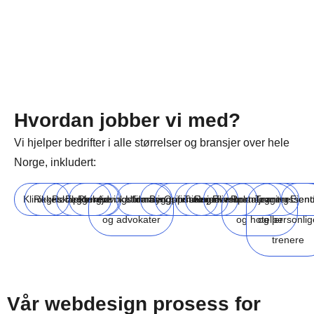
Hvordan jobber vi med?
Vi hjelper bedrifter i alle størrelser og bransjer over hele
Norge, inkludert:
Klinikker
Regnskapsførere
Rørleggere
Elektrikere
Rengjøringsfirmaer
Advokatfirmaer
Utdanningsinstitusjoner
Byggefirmaer
Oppussingsfirmaer
Turisme
Reiselivsbransjen
Eventplanleggere
Restauranter
Treningssent
Eien
og advokater
og hoteller
og personlig
trenere
Vår webdesign prosess for