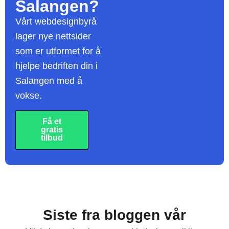
Salangen?
Vårt webdesignbyrå
lager nye nettsider
som er utformet for å
hjelpe bedriften din i
Salangen med å
vokse.
Få et
gratis
tilbud
Siste fra bloggen vår