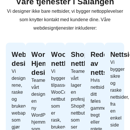
Våre tjenester i Salangen
Vi designer ikke bare nettsider, vi bygger nettopplevelser
som knytter kontakt med kundene dine. Våre
webdesigntjenester inkluderer:
Webapp
WordPress
WooCommerce
Shopify
Redesign
Netts
design
Hjemmeside
nettbutikk
nettbutikk
av
Vi
bygger
design
nettside
Vi
Vi
Teamet
sikre
designer
bygger
vårt
Teamet
Hvis
og
rene,
tilpassede
lager
vårt
nettside
raske
raske
WooCommerce
en
designer
ditt
nettsider,
og
nettbutikk
profesjonell
en
føles
fra
brukervennlige
som
Shopify
ny
gammelt,
en
webapper
er
nettbutikk
WordPress
tregt
enkel
som
rask,
som
hjemmeside
eller
side
gjør
brukervennlig
ser
som
rotete,