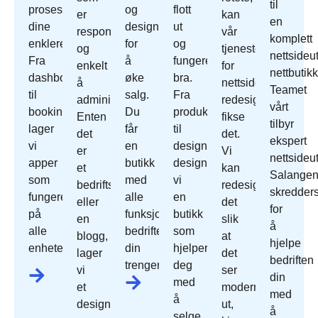
til
prosessene
og
flott
er
kan
en
dine
designet
ut
responsivt
vår
komplett
enklere.
for
og
og
tjeneste
nettsideut
Fra
å
fungerer
enkelt
for
nettbutikk
dashbord
øke
bra.
å
nettside
Teamet
til
salg.
Fra
administrere.
redesign
vårt
bookingsystemer
Du
produktoppsett
Enten
fikse
tilbyr
lager
får
til
det
det.
ekspert
vi
en
design
er
Vi
nettsideut
apper
butikk
designer
et
kan
Salangen
som
med
vi
bedriftsnettsted
redesign
skredder
fungerer
alle
en
eller
det
for
på
funksjonene
butikk
en
slik
å
alle
bedriften
som
blogg,
at
hjelpe
enheter.
din
hjelper
lager
det
bedriften
trenger.
deg
vi
ser
din
med
et
moderne
med
å
design
ut,
å
selge