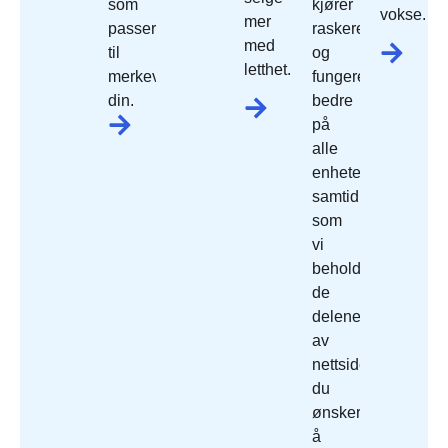
som
kjører
vokse.
mer
passer
raskere
med
til
og
letthet.
merkevaren
fungerer
din.
bedre
på
alle
enheter,
samtidig
som
vi
beholder
de
delene
av
nettside
du
ønsker
å