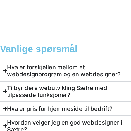
Behandle ditt samtykke
For å gi best mulig opplevelse bruker vi
informasjonskapsler for å lagre eller få tilgang til
enhetsdata. Å nekte samtykke kan begrense enkelte
Vanlige spørsmål
funksjoner.
Hva er forskjellen mellom et
webdesignprogram og en webdesigner?
Nødvendig
Preferanser
Tilbyr dere webutvikling Sætre med
Statistikk
tilpassede funksjoner?
Markedsføring
Hva er pris for hjemmeside til bedrift?
Hvordan velger jeg en god webdesigner i
Sætre?