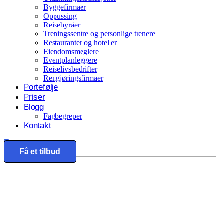
Byggefirmaer
Oppussing
Reisebyråer
Treningssentre og personlige trenere
Restauranter og hoteller
Eiendomsmeglere
Eventplanleggere
Reiselivsbedrifter
Rengjøringsfirmaer
Portefølje
Priser
Blogg
Fagbegreper
Kontakt
Eng
Få et tilbud