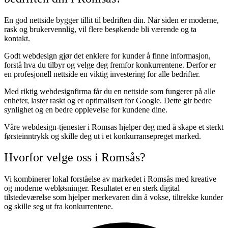
En god nettside bygger tillit til bedriften din. Når siden er moderne,
rask og brukervennlig, vil flere besøkende bli værende og ta
kontakt.
Godt webdesign gjør det enklere for kunder å finne informasjon,
forstå hva du tilbyr og velge deg fremfor konkurrentene. Derfor er
en profesjonell nettside en viktig investering for alle bedrifter.
Med riktig webdesignfirma får du en nettside som fungerer på alle
enheter, laster raskt og er optimalisert for Google. Dette gir bedre
synlighet og en bedre opplevelse for kundene dine.
Våre webdesign-tjenester i Romsas hjelper deg med å skape et sterkt
førsteinntrykk og skille deg ut i et konkurransepreget marked.
Hvorfor velge oss i Romsås?
Vi kombinerer lokal forståelse av markedet i Romsås med kreative
og moderne webløsninger. Resultatet er en sterk digital
tilstedeværelse som hjelper merkevaren din å vokse, tiltrekke kunder
og skille seg ut fra konkurrentene.