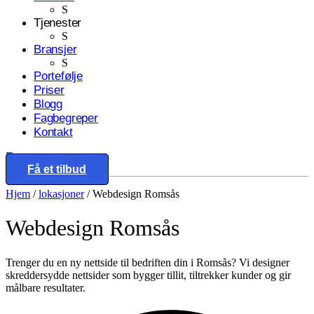
S
Tjenester
S
Bransjer
S
Portefølje
Priser
Blogg
Fagbegreper
Kontakt
Eng
Få et tilbud
Hjem
/
lokasjoner
/
Webdesign Romsås
Webdesign
Romsås
Trenger du en ny nettside til bedriften din i Romsås? Vi designer
skreddersydde nettsider som bygger tillit, tiltrekker kunder og gir
målbare resultater.