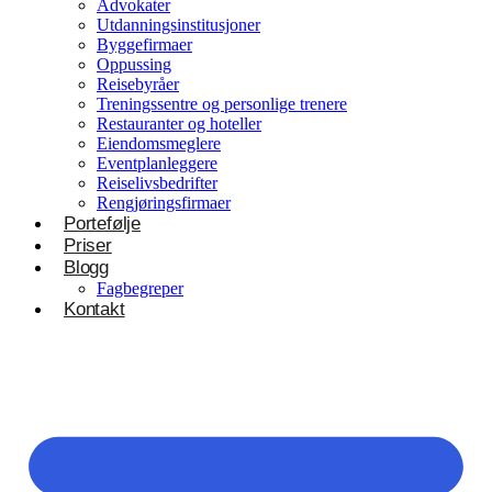
Advokater
Utdanningsinstitusjoner
Byggefirmaer
Oppussing
Reisebyråer
Treningssentre og personlige trenere
Restauranter og hoteller
Eiendomsmeglere
Eventplanleggere
Reiselivsbedrifter
Rengjøringsfirmaer
Portefølje
Priser
Blogg
Fagbegreper
Kontakt
Helsevesen og velvære
Klinikker