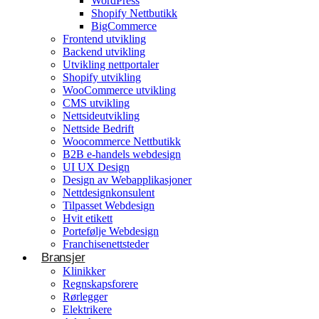
WordPress
Shopify Nettbutikk
BigCommerce
Konsulentvirksomhet og partnerskap
Frontend utvikling
Backend utvikling
Nettdesignkonsulent
Utvikling nettportaler
Hvit etikett
Shopify utvikling
WooCommerce utvikling
CMS utvikling
E-handelsløsning
Nettsideutvikling
Nettside Bedrift
Woocommerce Nettbutikk
Woocommerce Nettbutikk
Shopify utvikling
B2B e-handels webdesign
UI UX Design
WooCommerce utvikling
Byggetjenester
Design av Webapplikasjoner
Betjener
Nettdesignkonsulent
Byggefirmaer
WordPress
Tilpasset Webdesign
Hvit etikett
Shopify Nettbutikk
Portefølje Webdesign
BigCommerce
Franchisenettsteder
Bransjer
Ønsker du å bygge din tilstedeværelse på nett i
Klinikker
Norge?
Regnskapsforere
Rørlegger
Få et tilbud
Elektrikere