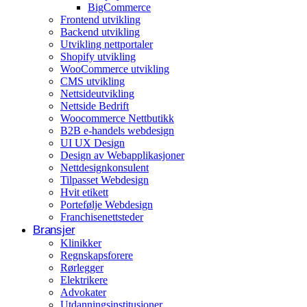
BigCommerce
Arrangementer og opplevelser
Frontend utvikling
Backend utvikling
Eventplanleggere
Utvikling nettportaler
Shopify utvikling
WooCommerce utvikling
CMS utvikling
Nettsideutvikling
Nettside Bedrift
Woocommerce Nettbutikk
B2B e-handels webdesign
UI UX Design
Design av Webapplikasjoner
Nettdesignkonsulent
Tilpasset Webdesign
Hvit etikett
Portefølje Webdesign
Franchisenettsteder
Bransjer
Klinikker
Regnskapsforere
Rørlegger
Elektrikere
Advokater
Utdanningsinstitusjoner