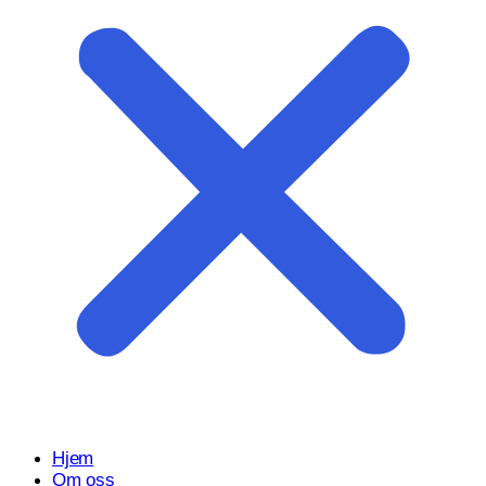
Start prosjektet ditt med oss
Klar til å gjøre ideen din om til en kraftfull digital opplevelse?
Vårt Nettsidedesign.no-team er her for å designe, bygge og
utvikle nettstedet ditt.
Få et tilbud
Hjem
Om oss