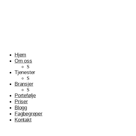
Profesjonelle tjenester
Advokater
Hjem
Om oss
S
Tjenester
S
Bransjer
S
Portefølje
Priser
Blogg
Fagbegreper
Kontakt