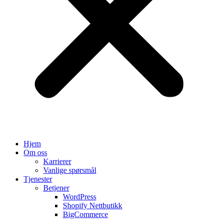
Hjem
Om oss
Karrierer
Vanlige spørsmål
Tjenester
Betjener
WordPress
Shopify Nettbutikk
BigCommerce