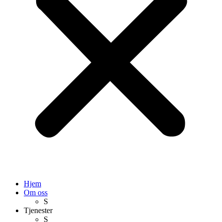
Hjem
Om oss
S
Tjenester
S