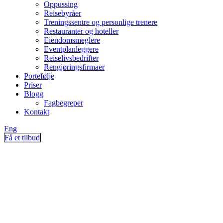
Oppussing
Reisebyråer
Treningssentre og personlige trenere
Restauranter og hoteller
Eiendomsmeglere
Eventplanleggere
Reiselivsbedrifter
Rengjøringsfirmaer
Portefølje
Priser
Blogg
Fagbegreper
Kontakt
Eng
Få et tilbud