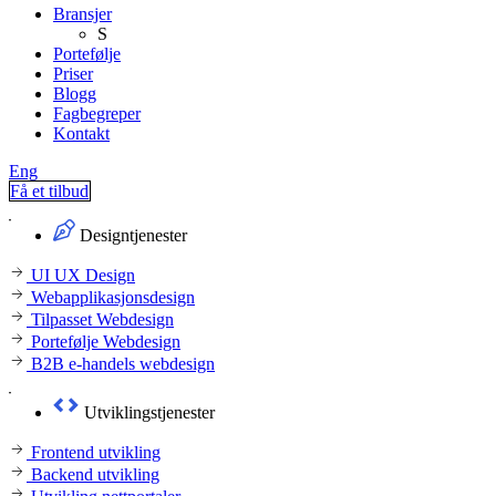
Bransjer
S
Portefølje
Priser
Blogg
Fagbegreper
Kontakt
Eng
Få et tilbud
Designtjenester
UI UX Design
Webapplikasjonsdesign
Tilpasset Webdesign
Portefølje Webdesign
B2B e-handels webdesign
Utviklingstjenester
Frontend utvikling
Backend utvikling