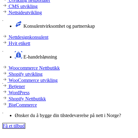
Utvikling nettportaler
CMS utvikling
Nettsideutvikling
Konsulentvirksomhet og partnerskap
Nettdesignkonsulent
Hvit etikett
E-handelsløsning
Woocommerce Nettbutikk
Shopify utvikling
WooCommerce utvikling
Betjener
WordPress
Shopify Nettbutikk
BigCommerce
Ønsker du å bygge din tilstedeværelse på nett i Norge?
Få et tilbud