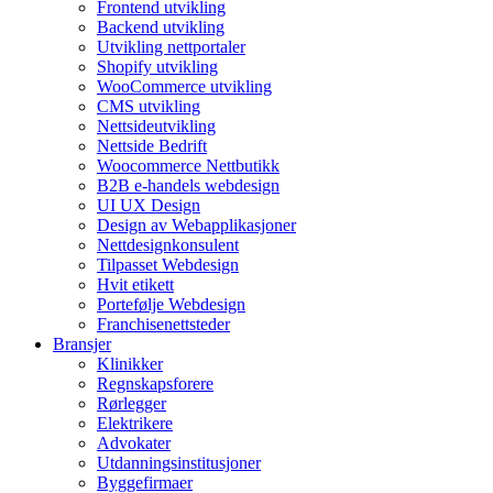
Frontend utvikling
Backend utvikling
Utvikling nettportaler
Shopify utvikling
WooCommerce utvikling
CMS utvikling
Nettsideutvikling
Nettside Bedrift
Woocommerce Nettbutikk
B2B e-handels webdesign
UI UX Design
Design av Webapplikasjoner
Nettdesignkonsulent
Tilpasset Webdesign
Hvit etikett
Portefølje Webdesign
Franchisenettsteder
Bransjer
Klinikker
Regnskapsforere
Rørlegger
Elektrikere
Advokater
Utdanningsinstitusjoner
Byggefirmaer