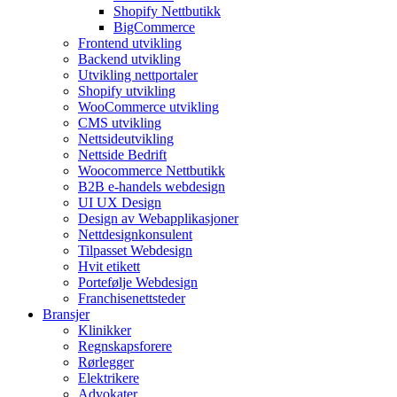
Shopify Nettbutikk
BigCommerce
Frontend utvikling
Backend utvikling
Utvikling nettportaler
Shopify utvikling
WooCommerce utvikling
CMS utvikling
Nettsideutvikling
Nettside Bedrift
Woocommerce Nettbutikk
B2B e-handels webdesign
UI UX Design
Design av Webapplikasjoner
Nettdesignkonsulent
Tilpasset Webdesign
Hvit etikett
Portefølje Webdesign
Franchisenettsteder
Bransjer
Klinikker
Regnskapsforere
Rørlegger
Elektrikere
Advokater