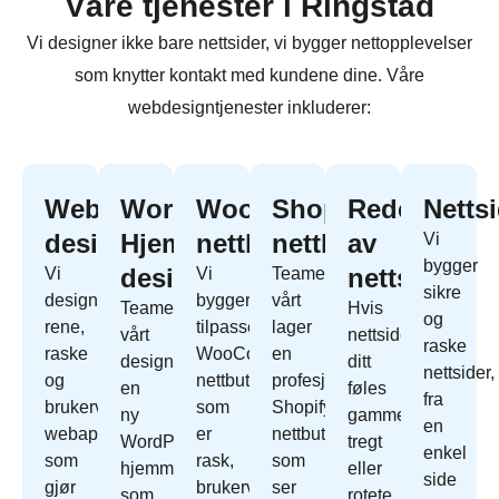
Våre tjenester i Ringstad
Vi designer ikke bare nettsider, vi bygger nettopplevelser
som knytter kontakt med kundene dine. Våre
webdesigntjenester inkluderer:
Webapp
WordPress
WooCommerce
Shopify
Redesign
Netts
design
Hjemmeside
nettbutikk
nettbutikk
av
Vi
bygger
design
nettside
Vi
Vi
Teamet
sikre
designer
bygger
vårt
Teamet
Hvis
og
rene,
tilpassede
lager
vårt
nettside
raske
raske
WooCommerce
en
designer
ditt
nettsider,
og
nettbutikk
profesjonell
en
føles
fra
brukervennlige
som
Shopify
ny
gammelt,
en
webapper
er
nettbutikk
WordPress
tregt
enkel
som
rask,
som
hjemmeside
eller
side
gjør
brukervennlig
ser
som
rotete,