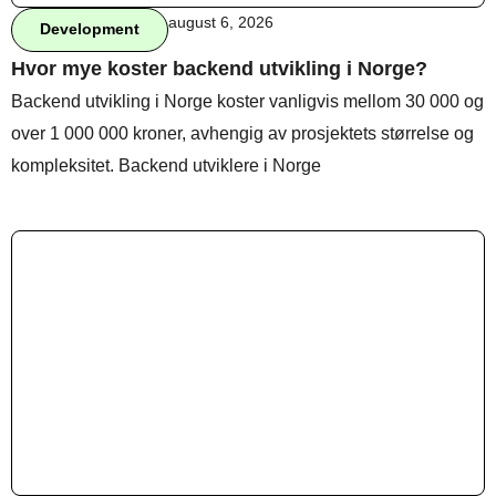
august 6, 2026
Development
Hvor mye koster backend utvikling i Norge?
Behandle ditt samtykke
Backend utvikling i Norge koster vanligvis mellom 30 000 og
For å gi best mulig opplevelse bruker vi
over 1 000 000 kroner, avhengig av prosjektets størrelse og
informasjonskapsler for å lagre eller få tilgang til
enhetsdata. Å nekte samtykke kan begrense enkelte
kompleksitet. Backend utviklere i Norge
funksjoner.
Nødvendig
Preferanser
Statistikk
Markedsføring