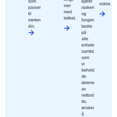
som
kjører
vokse.
mer
passer
raskere
med
til
og
letthet.
merkevaren
fungerer
din.
bedre
på
alle
enheter,
samtidig
som
vi
beholder
de
delene
av
nettside
du
ønsker
å