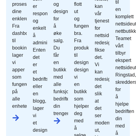
til
prosessene
og
flott
er
kan
en
dine
designet
ut
responsivt
vår
komplett
enklere.
for
og
og
tjeneste
nettsideut
Fra
å
fungerer
enkelt
for
nettbutikk
dashbord
øke
bra.
å
nettside
Teamet
til
salg.
Fra
administrere.
redesign
vårt
bookingsystemer
Du
produktoppsett
Enten
fikse
tilbyr
lager
får
til
det
det.
ekspert
vi
en
design
er
Vi
nettsideut
apper
butikk
designer
et
kan
Ringstad,
som
med
vi
bedriftsnettsted
redesign
skredder
fungerer
alle
en
eller
det
for
på
funksjonene
butikk
en
slik
å
alle
bedriften
som
blogg,
at
hjelpe
enheter.
din
hjelper
lager
det
bedriften
trenger.
deg
vi
ser
din
med
et
moderne
med
å
design
ut,
å
selge