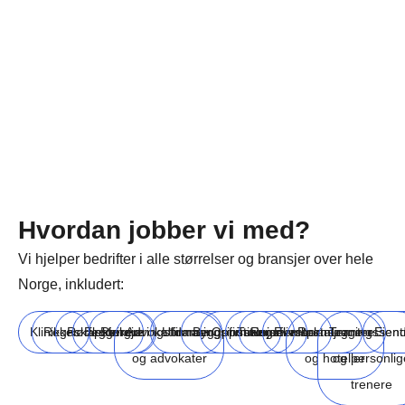
Hvordan jobber vi med?
Vi hjelper bedrifter i alle størrelser og bransjer over hele
Norge, inkludert:
Klinikker
Regnskapsførere
Rørleggere
Elektrikere
Rengjøringsfirmaer
Advokatfirmaer
Utdanningsinstitusjoner
Byggefirmaer
Oppussingsfirmaer
Turisme
Reiselivsbransjen
Eventplanleggere
Restauranter
Treningssent
Eien
og advokater
og hoteller
og personlig
trenere