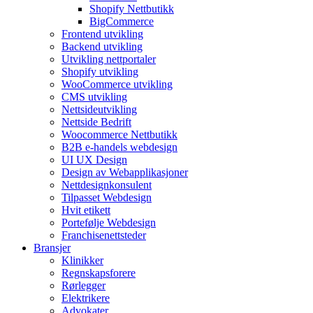
Shopify Nettbutikk
BigCommerce
Frontend utvikling
Backend utvikling
Utvikling nettportaler
Shopify utvikling
WooCommerce utvikling
CMS utvikling
Nettsideutvikling
Nettside Bedrift
Woocommerce Nettbutikk
B2B e-handels webdesign
UI UX Design
Design av Webapplikasjoner
Nettdesignkonsulent
Tilpasset Webdesign
Hvit etikett
Portefølje Webdesign
Franchisenettsteder
Bransjer
Klinikker
Regnskapsforere
Rørlegger
Elektrikere
Advokater