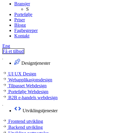
Bransjer
S
Portefølje
Priser
Blogg
Fagbegreper
Kontakt
Eng
Få et tilbud
Designtjenester
UI UX Design
Webapplikasjonsdesign
Tilpasset Webdesign
Portefølje Webdesign
B2B e-handels webdesign
Utviklingstjenester
Frontend utvikling
Backend utvikling