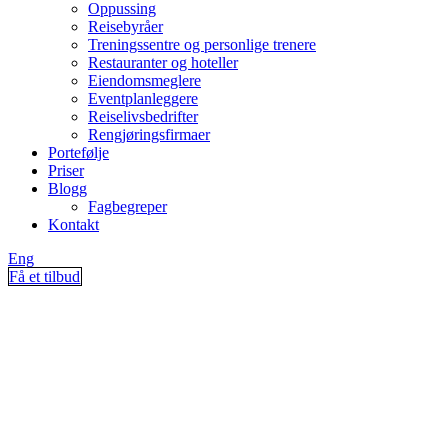
Oppussing
Reisebyråer
Treningssentre og personlige trenere
Restauranter og hoteller
Eiendomsmeglere
Eventplanleggere
Reiselivsbedrifter
Rengjøringsfirmaer
Portefølje
Priser
Blogg
Fagbegreper
Kontakt
Eng
Få et tilbud