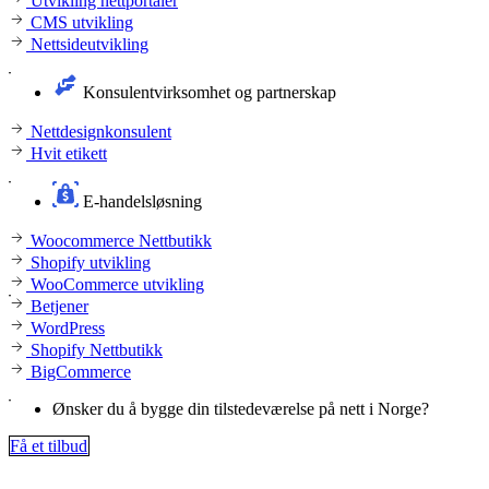
Utvikling nettportaler
CMS utvikling
Nettsideutvikling
Konsulentvirksomhet og partnerskap
Nettdesignkonsulent
Hvit etikett
E-handelsløsning
Woocommerce Nettbutikk
Shopify utvikling
WooCommerce utvikling
Betjener
WordPress
Shopify Nettbutikk
BigCommerce
Ønsker du å bygge din tilstedeværelse på nett i Norge?
Få et tilbud