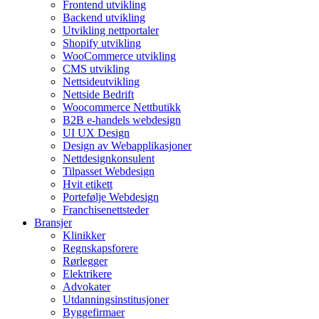
Frontend utvikling
Backend utvikling
Utvikling nettportaler
Shopify utvikling
WooCommerce utvikling
CMS utvikling
Nettsideutvikling
Nettside Bedrift
Woocommerce Nettbutikk
B2B e-handels webdesign
UI UX Design
Design av Webapplikasjoner
Nettdesignkonsulent
Tilpasset Webdesign
Hvit etikett
Portefølje Webdesign
Franchisenettsteder
Bransjer
Klinikker
Regnskapsforere
Rørlegger
Elektrikere
Advokater
Utdanningsinstitusjoner
Byggefirmaer