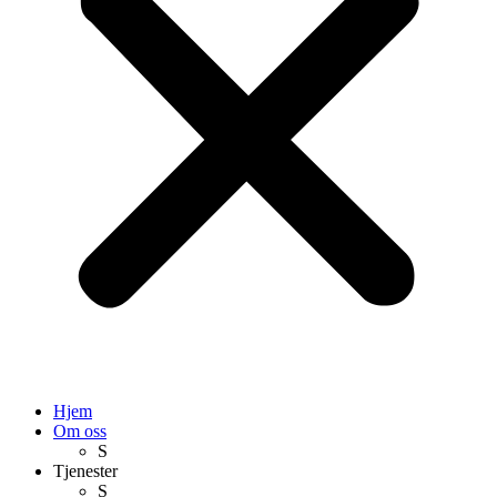
Hjem
Om oss
S
Tjenester
S