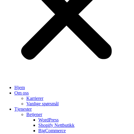
Hjem
Om oss
Karrierer
Vanlige spørsmål
Tjenester
Betjener
WordPress
Shopify Nettbutikk
BigCommerce