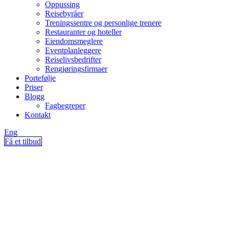
Oppussing
Reisebyråer
Treningssentre og personlige trenere
Restauranter og hoteller
Eiendomsmeglere
Eventplanleggere
Reiselivsbedrifter
Rengjøringsfirmaer
Portefølje
Priser
Blogg
Fagbegreper
Kontakt
Eng
Få et tilbud