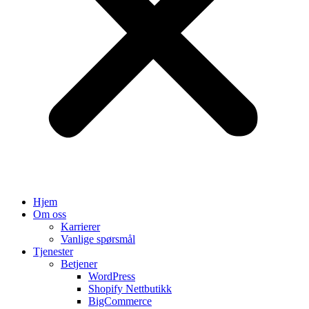
Hjem
Om oss
Karrierer
Vanlige spørsmål
Tjenester
Betjener
WordPress
Shopify Nettbutikk
BigCommerce