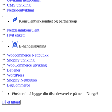
Utvikling nettportaler
CMS utvikling
Nettsideutvikling
Konsulentvirksomhet og partnerskap
Nettdesignkonsulent
Hvit etikett
E-handelsløsning
Woocommerce Nettbutikk
Shopify utvikling
WooCommerce utvikling
Betjener
WordPress
Shopify Nettbutikk
BigCommerce
Ønsker du å bygge din tilstedeværelse på nett i Norge?
Få et tilbud