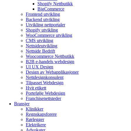
Shopify Nettbutikk
BigCommerce
Frontend utvikling
Backend utvikling
Utvikling nettportaler
Shopify utvikling
WooCommerce utvikling
CMS utvikling
Nettsideutvikling
Nettside Bedrift
Woocommerce Nettbutikk
B2B e-handels webdesign
UI UX Design
Design av Webapplikasjoner
Nettdesignkonsulent
Tilpasset Webdesign
Hvit etikett
Portefølje Webdesign
Franchisenettsteder
Bransjer
Klinikker
Regnskapsforere
Rørlegger
Elektrikere
Advokater