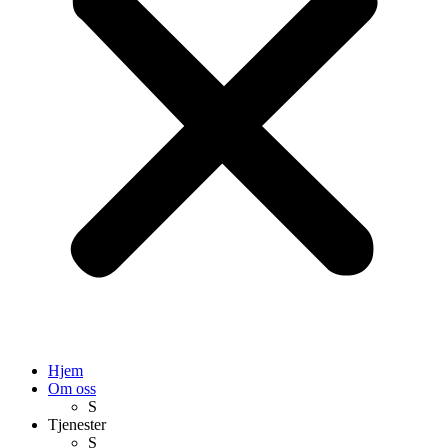
Hjem
Om oss
S
Tjenester
S