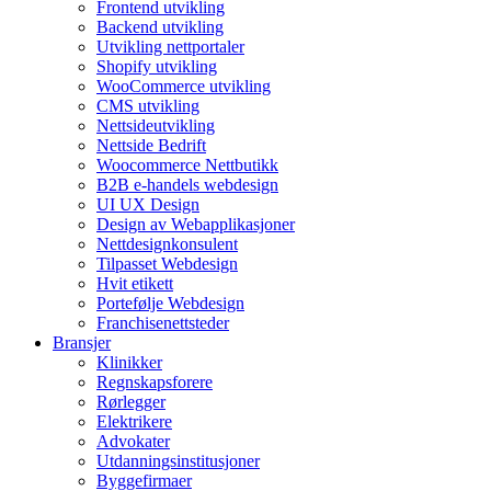
Frontend utvikling
Backend utvikling
Utvikling nettportaler
Shopify utvikling
WooCommerce utvikling
CMS utvikling
Nettsideutvikling
Nettside Bedrift
Woocommerce Nettbutikk
B2B e-handels webdesign
UI UX Design
Design av Webapplikasjoner
Nettdesignkonsulent
Tilpasset Webdesign
Hvit etikett
Portefølje Webdesign
Franchisenettsteder
Bransjer
Klinikker
Regnskapsforere
Rørlegger
Elektrikere
Advokater
Utdanningsinstitusjoner
Byggefirmaer