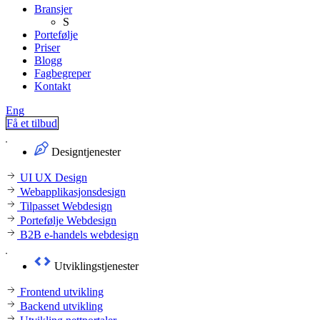
Bransjer
S
Portefølje
Priser
Blogg
Fagbegreper
Kontakt
Eng
Få et tilbud
Designtjenester
UI UX Design
Webapplikasjonsdesign
Tilpasset Webdesign
Portefølje Webdesign
B2B e-handels webdesign
Utviklingstjenester
Frontend utvikling
Backend utvikling