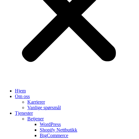
Hjem
Om oss
Karrierer
Vanlige spørsmål
Tjenester
Betjener
WordPress
Shopify Nettbutikk
BigCommerce