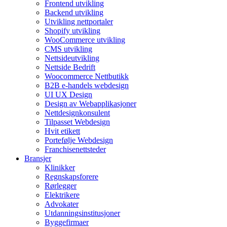
Frontend utvikling
Backend utvikling
Utvikling nettportaler
Shopify utvikling
WooCommerce utvikling
CMS utvikling
Nettsideutvikling
Nettside Bedrift
Woocommerce Nettbutikk
B2B e-handels webdesign
UI UX Design
Design av Webapplikasjoner
Nettdesignkonsulent
Tilpasset Webdesign
Hvit etikett
Portefølje Webdesign
Franchisenettsteder
Bransjer
Klinikker
Regnskapsforere
Rørlegger
Elektrikere
Advokater
Utdanningsinstitusjoner
Byggefirmaer