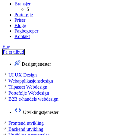
Bransjer
S
Portefølje
Priser
Blogg
Fagbegreper
Kontakt
Eng
Få et tilbud
Designtjenester
UI UX Design
Webapplikasjonsdesign
Tilpasset Webdesign
Portefølje Webdesign
B2B e-handels webdesign
Utviklingstjenester
Frontend utvikling
Backend utvikling