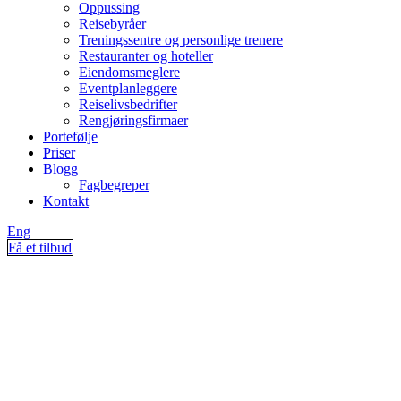
Oppussing
Reisebyråer
Treningssentre og personlige trenere
Restauranter og hoteller
Eiendomsmeglere
Eventplanleggere
Reiselivsbedrifter
Rengjøringsfirmaer
Portefølje
Priser
Blogg
Fagbegreper
Kontakt
Eng
Få et tilbud