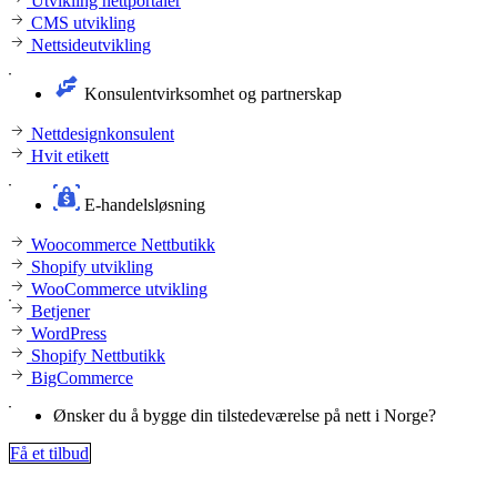
Utvikling nettportaler
CMS utvikling
Nettsideutvikling
Konsulentvirksomhet og partnerskap
Nettdesignkonsulent
Hvit etikett
E-handelsløsning
Woocommerce Nettbutikk
Shopify utvikling
WooCommerce utvikling
Betjener
WordPress
Shopify Nettbutikk
BigCommerce
Ønsker du å bygge din tilstedeværelse på nett i Norge?
Få et tilbud