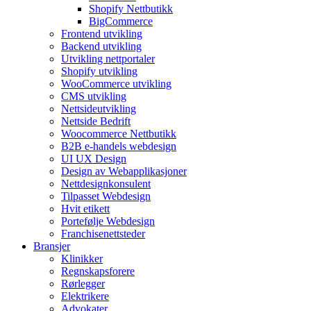
Shopify Nettbutikk
BigCommerce
Frontend utvikling
Backend utvikling
Utvikling nettportaler
Shopify utvikling
WooCommerce utvikling
CMS utvikling
Nettsideutvikling
Nettside Bedrift
Woocommerce Nettbutikk
B2B e-handels webdesign
UI UX Design
Design av Webapplikasjoner
Nettdesignkonsulent
Tilpasset Webdesign
Hvit etikett
Portefølje Webdesign
Franchisenettsteder
Bransjer
Klinikker
Regnskapsforere
Rørlegger
Elektrikere
Advokater