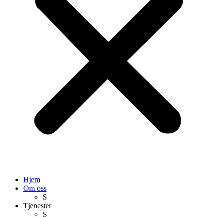
Hjem
Om oss
S
Tjenester
S