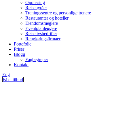
Oppussing
Reisebyråer
Treningssentre og personlige trenere
Restauranter og hoteller
Eiendomsmeglere
Eventplanleggere
Reiselivsbedrifter
Rengjøringsfirmaer
Portefølje
Priser
Blogg
Fagbegreper
Kontakt
Eng
Få et tilbud