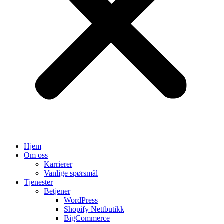
Hjem
Om oss
Karrierer
Vanlige spørsmål
Tjenester
Betjener
WordPress
Shopify Nettbutikk
BigCommerce