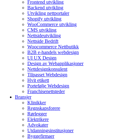
Frontend utvikling
Backend utvikling
Utvikling nettportaler
Shopify utvikling
WooCommerce utvikling
CMS utvikling
Nettsideutvikling
Nettside Bedrift
Woocommerce Nettbutikk
B2B e-handels webdesign
UI UX Design
Design av Webapplikasjoner
Nettdesignkonsulent
Tilpasset Webdesign
Hvit etikett
Portefølje Webdesign
Franchisenettsteder
Bransjer
Klinikker
Regnskapsforere
Rørlegger
Elektrikere
Advokater
Utdanningsinstitusjoner
Byggefirmaer