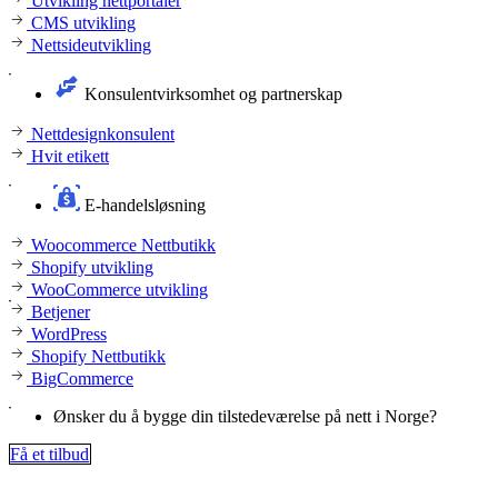
Utvikling nettportaler
CMS utvikling
Nettsideutvikling
Konsulentvirksomhet og partnerskap
Nettdesignkonsulent
Hvit etikett
E-handelsløsning
Woocommerce Nettbutikk
Shopify utvikling
WooCommerce utvikling
Betjener
WordPress
Shopify Nettbutikk
BigCommerce
Ønsker du å bygge din tilstedeværelse på nett i Norge?
Få et tilbud