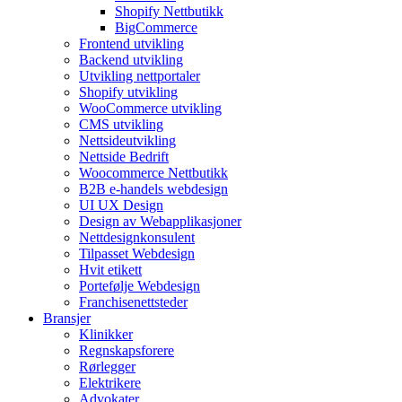
Shopify Nettbutikk
BigCommerce
Frontend utvikling
Backend utvikling
Utvikling nettportaler
Shopify utvikling
WooCommerce utvikling
CMS utvikling
Nettsideutvikling
Nettside Bedrift
Woocommerce Nettbutikk
B2B e-handels webdesign
UI UX Design
Design av Webapplikasjoner
Nettdesignkonsulent
Tilpasset Webdesign
Hvit etikett
Portefølje Webdesign
Franchisenettsteder
Bransjer
Klinikker
Regnskapsforere
Rørlegger
Elektrikere
Advokater