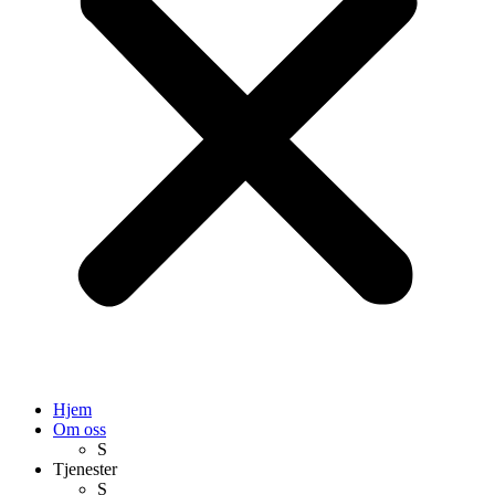
Hjem
Om oss
S
Tjenester
S