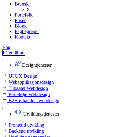
Bransjer
S
Portefølje
Priser
Blogg
Fagbegreper
Kontakt
Eng
Få et tilbud
Designtjenester
UI UX Design
Webapplikasjonsdesign
Tilpasset Webdesign
Portefølje Webdesign
B2B e-handels webdesign
Utviklingstjenester
Frontend utvikling
Backend utvikling