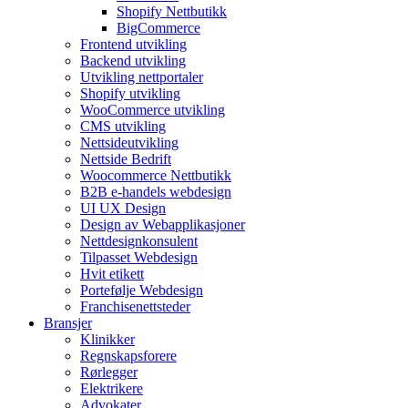
Shopify Nettbutikk
BigCommerce
Frontend utvikling
Backend utvikling
Utvikling nettportaler
Shopify utvikling
WooCommerce utvikling
CMS utvikling
Nettsideutvikling
Nettside Bedrift
Woocommerce Nettbutikk
B2B e-handels webdesign
UI UX Design
Design av Webapplikasjoner
Nettdesignkonsulent
Tilpasset Webdesign
Hvit etikett
Portefølje Webdesign
Franchisenettsteder
Bransjer
Klinikker
Regnskapsforere
Rørlegger
Elektrikere
Advokater