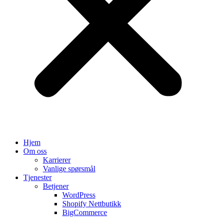
Hjem
Om oss
Karrierer
Vanlige spørsmål
Tjenester
Betjener
WordPress
Shopify Nettbutikk
BigCommerce