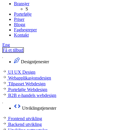
Bransjer
S
Portefølje
Priser
Blogg
Fagbegreper
Kontakt
Eng
Få et tilbud
Designtjenester
UI UX Design
Webapplikasjonsdesign
Tilpasset Webdesign
Portefølje Webdesign
B2B e-handels webdesign
Utviklingstjenester
Frontend utvikling
Backend utvikling