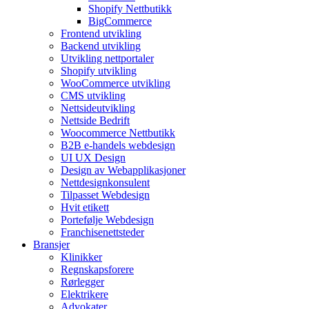
Shopify Nettbutikk
BigCommerce
Frontend utvikling
Backend utvikling
Utvikling nettportaler
Shopify utvikling
WooCommerce utvikling
CMS utvikling
Nettsideutvikling
Nettside Bedrift
Woocommerce Nettbutikk
B2B e-handels webdesign
UI UX Design
Design av Webapplikasjoner
Nettdesignkonsulent
Tilpasset Webdesign
Hvit etikett
Portefølje Webdesign
Franchisenettsteder
Bransjer
Klinikker
Regnskapsforere
Rørlegger
Elektrikere
Advokater