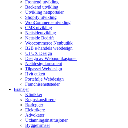
Frontend utvikling
Backend utvikling
Utvikling nettportaler
Shopify utvikling
WooCommerce utvikling
CMS utvikling
Nettsideutvikling
Nettside Bedrift
Woocommerce Nettbutikk
B2B e-handels webdesign
UI UX Design
Design av Webapplikasjoner
Nettdesignkonsulent
Tilpasset Webdesign
Hvit etikett
Portefølje Webdesign
Franchisenettsteder
Bransjer
Klinikker
Regnskapsforere
Rørlegger
Elektrikere
Advokater
Utdanningsinstitusjoner
Byggefirmaer