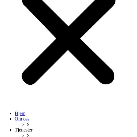
Hjem
Om oss
S
Tjenester
S