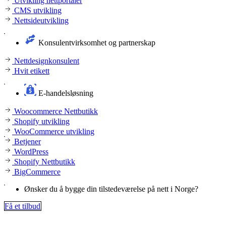
Utvikling nettportaler
CMS utvikling
Nettsideutvikling
Konsulentvirksomhet og partnerskap
Nettdesignkonsulent
Hvit etikett
E-handelsløsning
Woocommerce Nettbutikk
Shopify utvikling
WooCommerce utvikling
Betjener
WordPress
Shopify Nettbutikk
BigCommerce
Ønsker du å bygge din tilstedeværelse på nett i Norge?
Få et tilbud