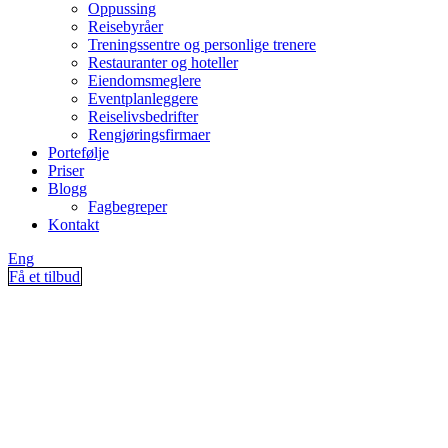
Oppussing
Reisebyråer
Treningssentre og personlige trenere
Restauranter og hoteller
Eiendomsmeglere
Eventplanleggere
Reiselivsbedrifter
Rengjøringsfirmaer
Portefølje
Priser
Blogg
Fagbegreper
Kontakt
Eng
Få et tilbud