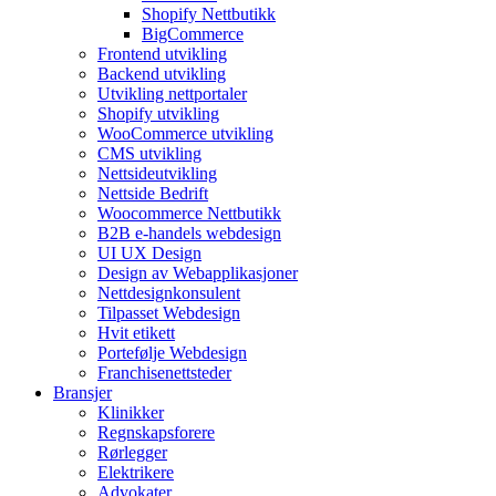
Shopify Nettbutikk
BigCommerce
Frontend utvikling
Backend utvikling
Utvikling nettportaler
Shopify utvikling
WooCommerce utvikling
CMS utvikling
Nettsideutvikling
Nettside Bedrift
Woocommerce Nettbutikk
B2B e-handels webdesign
UI UX Design
Design av Webapplikasjoner
Nettdesignkonsulent
Tilpasset Webdesign
Hvit etikett
Portefølje Webdesign
Franchisenettsteder
Bransjer
Klinikker
Regnskapsforere
Rørlegger
Elektrikere
Advokater