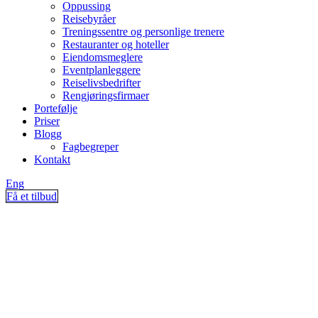
Oppussing
Reisebyråer
Treningssentre og personlige trenere
Restauranter og hoteller
Eiendomsmeglere
Eventplanleggere
Reiselivsbedrifter
Rengjøringsfirmaer
Portefølje
Priser
Blogg
Fagbegreper
Kontakt
Eng
Få et tilbud