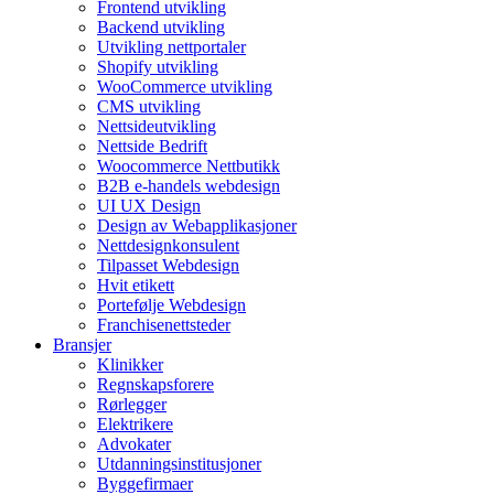
Frontend utvikling
Backend utvikling
Utvikling nettportaler
Shopify utvikling
WooCommerce utvikling
CMS utvikling
Nettsideutvikling
Nettside Bedrift
Woocommerce Nettbutikk
B2B e-handels webdesign
UI UX Design
Design av Webapplikasjoner
Nettdesignkonsulent
Tilpasset Webdesign
Hvit etikett
Portefølje Webdesign
Franchisenettsteder
Bransjer
Klinikker
Regnskapsforere
Rørlegger
Elektrikere
Advokater
Utdanningsinstitusjoner
Byggefirmaer