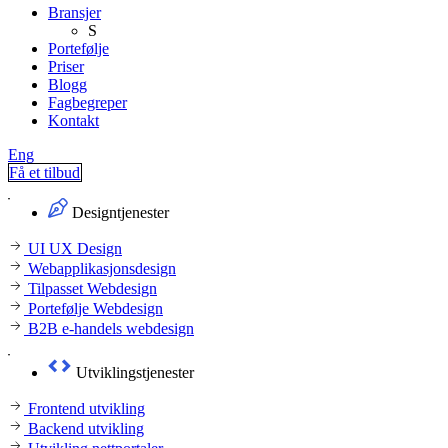
Bransjer
S
Portefølje
Priser
Blogg
Fagbegreper
Kontakt
Eng
Få et tilbud
Designtjenester
UI UX Design
Webapplikasjonsdesign
Tilpasset Webdesign
Portefølje Webdesign
B2B e-handels webdesign
Utviklingstjenester
Frontend utvikling
Backend utvikling