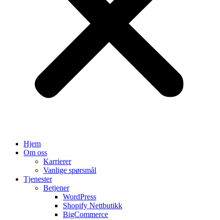
Hjem
Om oss
Karrierer
Vanlige spørsmål
Tjenester
Betjener
WordPress
Shopify Nettbutikk
BigCommerce