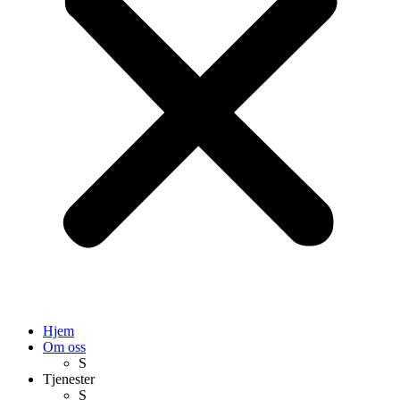
Hjem
Om oss
S
Tjenester
S