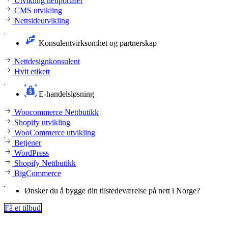
Utvikling nettportaler
CMS utvikling
Nettsideutvikling
Konsulentvirksomhet og partnerskap
Nettdesignkonsulent
Hvit etikett
E-handelsløsning
Woocommerce Nettbutikk
Shopify utvikling
WooCommerce utvikling
Betjener
WordPress
Shopify Nettbutikk
BigCommerce
Ønsker du å bygge din tilstedeværelse på nett i Norge?
Få et tilbud