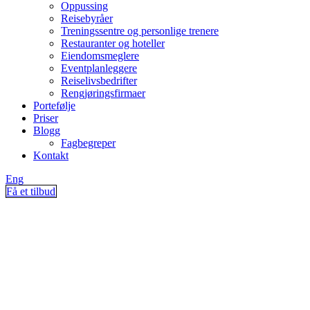
Oppussing
Reisebyråer
Treningssentre og personlige trenere
Restauranter og hoteller
Eiendomsmeglere
Eventplanleggere
Reiselivsbedrifter
Rengjøringsfirmaer
Portefølje
Priser
Blogg
Fagbegreper
Kontakt
Eng
Få et tilbud