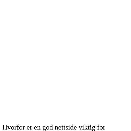
Nødvendig
Preferanser
Statistikk
Markedsføring
Hvorfor er en god nettside viktig for