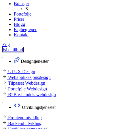
Bransjer
S
Portefølje
Priser
Blogg
Fagbegreper
Kontakt
Eng
Få et tilbud
Designtjenester
UI UX Design
Webapplikasjonsdesign
Tilpasset Webdesign
Portefølje Webdesign
B2B e-handels webdesign
Utviklingstjenester
Frontend utvikling
Backend utvikling