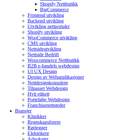
Shopify Nettbutikk
BigCommerce
Frontend utvikling
Backend utvikling
Utvikling nettportaler
Shopify utvikling
WooCommerce utvikling
CMS utvikling
Nettsideutvikling
Nettside Bedrift
Woocommerce Nettbutikk
B2B e-handels webdesign
UI UX Design
Design av Webapplikasjoner
Nettdesignkonsulent
Tilpasset Webdesign
Hvit etikett
Portefølje Webdesign
Franchisenettsteder
Bransjer
Klinikker
Regnskapsforere
Rørlegger
Elektrikere
Advokater