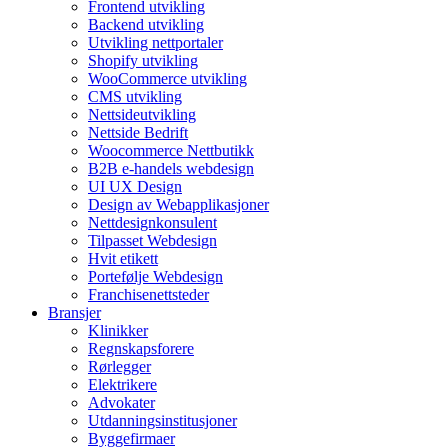
Frontend utvikling
Backend utvikling
Utvikling nettportaler
Shopify utvikling
WooCommerce utvikling
CMS utvikling
Nettsideutvikling
Nettside Bedrift
Woocommerce Nettbutikk
B2B e-handels webdesign
UI UX Design
Design av Webapplikasjoner
Nettdesignkonsulent
Tilpasset Webdesign
Hvit etikett
Portefølje Webdesign
Franchisenettsteder
Bransjer
Klinikker
Regnskapsforere
Rørlegger
Elektrikere
Advokater
Utdanningsinstitusjoner
Byggefirmaer