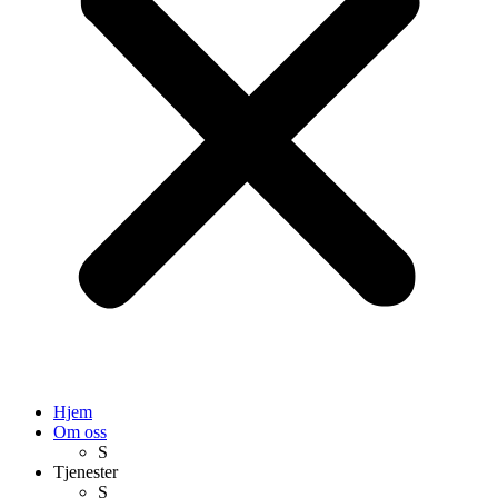
Hjem
Om oss
S
Tjenester
S