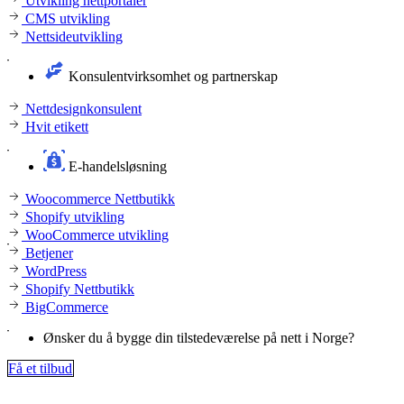
Utvikling nettportaler
CMS utvikling
Nettsideutvikling
Konsulentvirksomhet og partnerskap
Nettdesignkonsulent
Hvit etikett
E-handelsløsning
Woocommerce Nettbutikk
Shopify utvikling
WooCommerce utvikling
Betjener
WordPress
Shopify Nettbutikk
BigCommerce
Ønsker du å bygge din tilstedeværelse på nett i Norge?
Få et tilbud