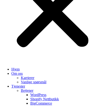
Hjem
Om oss
Karrierer
Vanlige spørsmål
Tjenester
Betjener
WordPress
Shopify Nettbutikk
BigCommerce