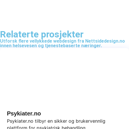
Behandle ditt samtykke
For å gi best mulig opplevelse bruker vi
Relaterte prosjekter
informasjonskapsler for å lagre eller få tilgang til
Utforsk flere vellykkede webdesign fra Nettsidedesign.no
enhetsdata. Å nekte samtykke kan begrense enkelte
innen helsevesen og tjenestebaserte næringer.
funksjoner.
Nødvendig
Preferanser
Statistikk
Markedsføring
Psykiater.no
Psykiater.no tilbyr en sikker og brukervennlig
plattform for psykiatrisk behandling.