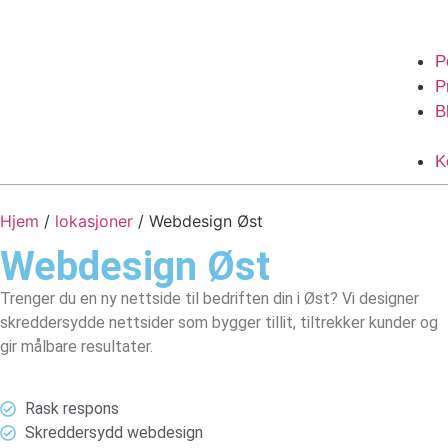
P
P
B
K
Hjem
/
lokasjoner
/
Webdesign Øst
Webdesign
Øst
Trenger du en ny nettside til bedriften din i Øst? Vi designer
skreddersydde nettsider som bygger tillit, tiltrekker kunder og
gir målbare resultater.
Rask respons
Skreddersydd webdesign