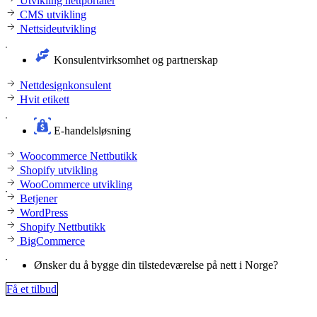
Utvikling nettportaler
CMS utvikling
Nettsideutvikling
Konsulentvirksomhet og partnerskap
Nettdesignkonsulent
Hvit etikett
E-handelsløsning
Woocommerce Nettbutikk
Shopify utvikling
WooCommerce utvikling
Betjener
WordPress
Shopify Nettbutikk
BigCommerce
Ønsker du å bygge din tilstedeværelse på nett i Norge?
Få et tilbud