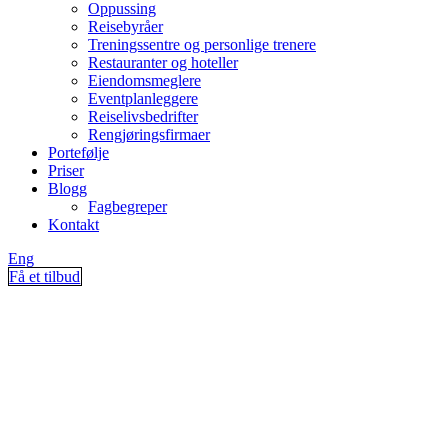
Oppussing
Reisebyråer
Treningssentre og personlige trenere
Restauranter og hoteller
Eiendomsmeglere
Eventplanleggere
Reiselivsbedrifter
Rengjøringsfirmaer
Portefølje
Priser
Blogg
Fagbegreper
Kontakt
Eng
Få et tilbud