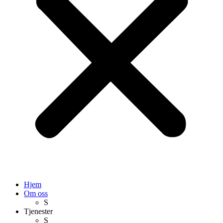
Hjem
Om oss
S
Tjenester
S