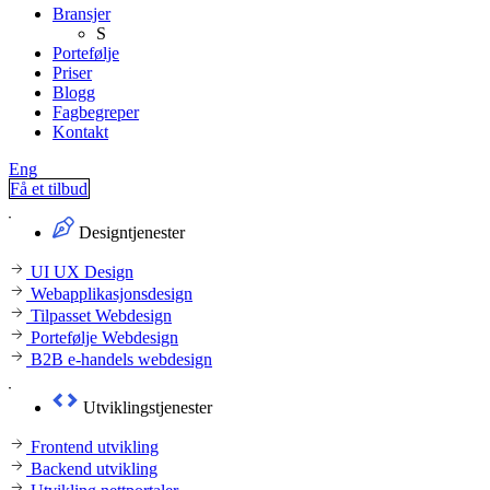
Bransjer
S
Portefølje
Priser
Blogg
Fagbegreper
Kontakt
Eng
Få et tilbud
Designtjenester
UI UX Design
Webapplikasjonsdesign
Tilpasset Webdesign
Portefølje Webdesign
B2B e-handels webdesign
Utviklingstjenester
Frontend utvikling
Backend utvikling