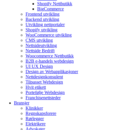
Shopify Nettbutikk
BigCommerce
Frontend utvikling
Backend utvikling
Utvikling nettportaler
Shopify utvikling
WooCommerce utvikling
CMS utvikling
Nettsideutvikling
Nettside Bedrift
Woocommerce Nettbutikk
B2B e-handels webdesign
UI UX Design
Design av Webapplikasjoner
Nettdesignkonsulent
Tilpasset Webdesign
Hvit etikett
Portefølje Webdesign
Franchisenettsteder
Bransjer
Klinikker
Regnskapsforere
Rørlegger
Elektrikere
Advokater