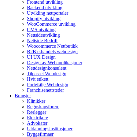
Frontend utvikling
Backend utvikling
Utvikling nettportaler
Shopify utvikling
WooCommerce utvikling
CMS utvikling
Nettsideutvikling
Nettside Bedrift
Woocommerce Nettbutikk
B2B e-handels webdesign
UI UX Design
Design av Webapplikasjoner
Nettdesignkonsulent
Tilpasset Webdesign
Hvit etikett
Portefølje Webdesign
Franchisenettsteder
Bransjer
Klinikker
Regnskapsforere
Rørlegger
Elektrikere
Advokater
Utdanningsinstitusjoner
Byggefirmaer