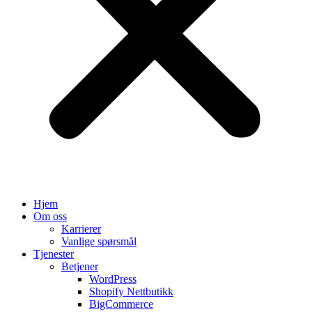
Hjem
Om oss
Karrierer
Vanlige spørsmål
Tjenester
Betjener
WordPress
Shopify Nettbutikk
BigCommerce