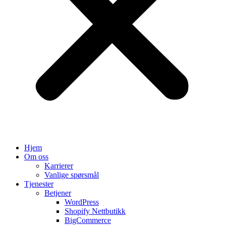
Hjem
Om oss
Karrierer
Vanlige spørsmål
Tjenester
Betjener
WordPress
Shopify Nettbutikk
BigCommerce