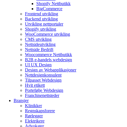
Shopify Nettbutikk
BigCommerce
Frontend utvikling
Backend utvikling
Utvikling nettportaler
Shopify utvikling
WooCommerce utvikling
CMS utvikling
Nettsideutvikling
Nettside Bedrift
Woocommerce Nettbutikk
B2B e-handels webdesign
UI UX Design
Design av Webapplikasjoner
Nettdesignkonsulent
Tilpasset Webdesign
Hvit etikett
Portefølje Webdesign
Franchisenettsteder
Bransjer
Klinikker
Regnskapsforere
Rørlegger
Elektrikere
Advokater