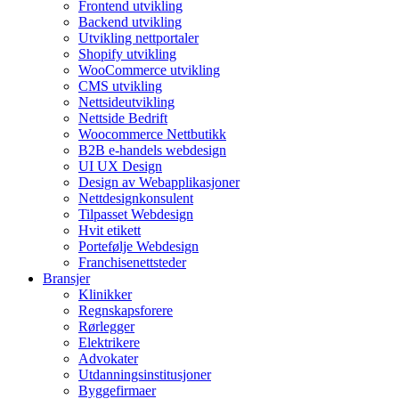
Frontend utvikling
Backend utvikling
Utvikling nettportaler
Shopify utvikling
WooCommerce utvikling
CMS utvikling
Nettsideutvikling
Nettside Bedrift
Woocommerce Nettbutikk
B2B e-handels webdesign
UI UX Design
Design av Webapplikasjoner
Nettdesignkonsulent
Tilpasset Webdesign
Hvit etikett
Portefølje Webdesign
Franchisenettsteder
Bransjer
Klinikker
Regnskapsforere
Rørlegger
Elektrikere
Advokater
Utdanningsinstitusjoner
Byggefirmaer