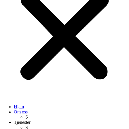
Hjem
Om oss
S
Tjenester
S