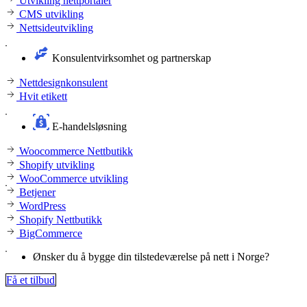
Utvikling nettportaler
CMS utvikling
Nettsideutvikling
Konsulentvirksomhet og partnerskap
Nettdesignkonsulent
Hvit etikett
E-handelsløsning
Woocommerce Nettbutikk
Shopify utvikling
WooCommerce utvikling
Betjener
WordPress
Shopify Nettbutikk
BigCommerce
Ønsker du å bygge din tilstedeværelse på nett i Norge?
Få et tilbud