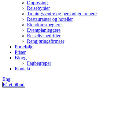
Oppussing
Reisebyråer
Treningssentre og personlige trenere
Restauranter og hoteller
Eiendomsmeglere
Eventplanleggere
Reiselivsbedrifter
Rengjøringsfirmaer
Portefølje
Priser
Blogg
Fagbegreper
Kontakt
Eng
Få et tilbud