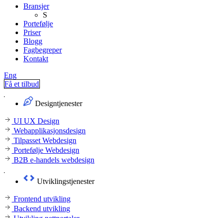
Bransjer
S
Portefølje
Priser
Blogg
Fagbegreper
Kontakt
Eng
Få et tilbud
Designtjenester
UI UX Design
Webapplikasjonsdesign
Tilpasset Webdesign
Portefølje Webdesign
B2B e-handels webdesign
Utviklingstjenester
Frontend utvikling
Backend utvikling