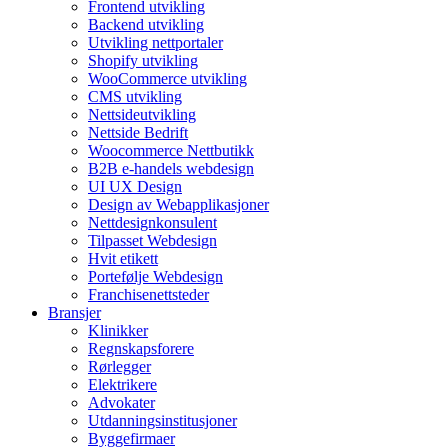
Frontend utvikling
Backend utvikling
Utvikling nettportaler
Shopify utvikling
WooCommerce utvikling
CMS utvikling
Nettsideutvikling
Nettside Bedrift
Woocommerce Nettbutikk
B2B e-handels webdesign
UI UX Design
Design av Webapplikasjoner
Nettdesignkonsulent
Tilpasset Webdesign
Hvit etikett
Portefølje Webdesign
Franchisenettsteder
Bransjer
Klinikker
Regnskapsforere
Rørlegger
Elektrikere
Advokater
Utdanningsinstitusjoner
Byggefirmaer