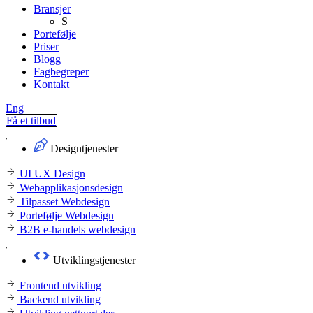
Bransjer
S
Portefølje
Priser
Blogg
Fagbegreper
Kontakt
Eng
Få et tilbud
Designtjenester
UI UX Design
Webapplikasjonsdesign
Tilpasset Webdesign
Portefølje Webdesign
B2B e-handels webdesign
Utviklingstjenester
Frontend utvikling
Backend utvikling