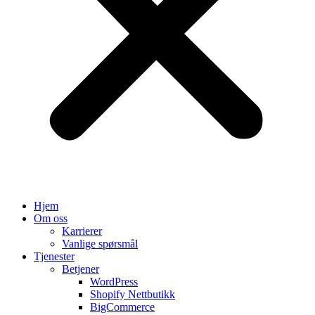
Hjem
Om oss
Karrierer
Vanlige spørsmål
Tjenester
Betjener
WordPress
Shopify Nettbutikk
BigCommerce