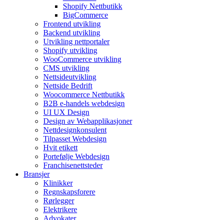
Shopify Nettbutikk
BigCommerce
Frontend utvikling
Backend utvikling
Utvikling nettportaler
Shopify utvikling
WooCommerce utvikling
CMS utvikling
Nettsideutvikling
Nettside Bedrift
Woocommerce Nettbutikk
B2B e-handels webdesign
UI UX Design
Design av Webapplikasjoner
Nettdesignkonsulent
Tilpasset Webdesign
Hvit etikett
Portefølje Webdesign
Franchisenettsteder
Bransjer
Klinikker
Regnskapsforere
Rørlegger
Elektrikere
Advokater