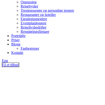
Oppussing
Reisebyråer
Treningssentre og personlige trenere
Restauranter og hoteller
Eiendomsmeglere
Eventplanleggere
Reiselivsbedrifter
Rengjøringsfirmaer
Portefølje
Priser
Blogg
Fagbegreper
Kontakt
Eng
Få et tilbud