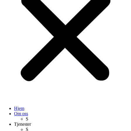
Hjem
Om oss
S
Tjenester
S