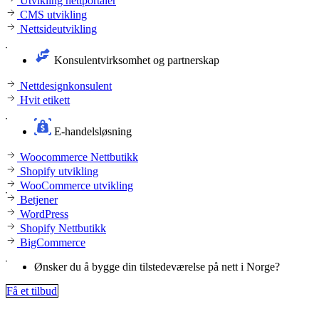
Utvikling nettportaler
CMS utvikling
Nettsideutvikling
Konsulentvirksomhet og partnerskap
Nettdesignkonsulent
Hvit etikett
E-handelsløsning
Woocommerce Nettbutikk
Shopify utvikling
WooCommerce utvikling
Betjener
WordPress
Shopify Nettbutikk
BigCommerce
Ønsker du å bygge din tilstedeværelse på nett i Norge?
Få et tilbud