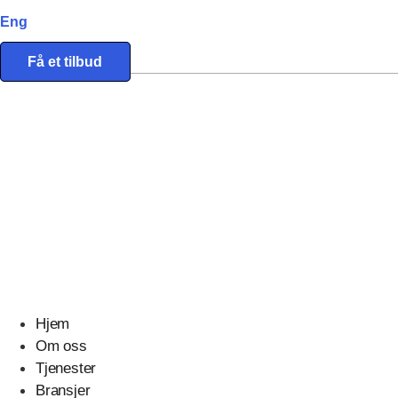
Eng
Få et tilbud
Eiendomstjenester
Eiendomsmeglere
Hjem
Om oss
Tjenester
Bransjer
Start prosjektet ditt med oss