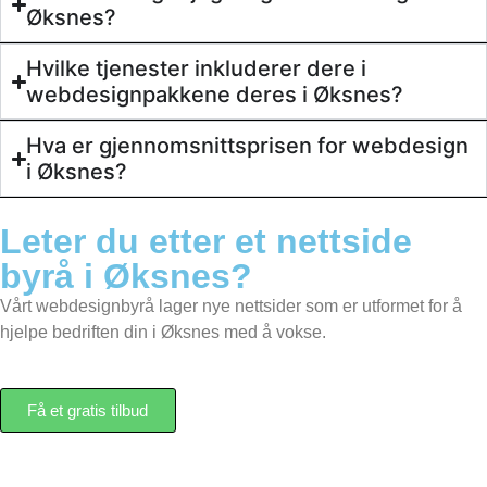
Øksnes?
Hvilke tjenester inkluderer dere i
Behandle ditt samtykke
webdesignpakkene deres i Øksnes?
For å gi best mulig opplevelse bruker vi
informasjonskapsler for å lagre eller få tilgang til
Hva er gjennomsnittsprisen for webdesign
enhetsdata. Å nekte samtykke kan begrense enkelte
i Øksnes?
funksjoner.
Leter du etter et
nettside
byrå
i Øksnes?
Nødvendig
Vårt webdesignbyrå lager nye nettsider som er utformet for å
Preferanser
Statistikk
hjelpe bedriften din i Øksnes med å vokse.
Markedsføring
Få et gratis tilbud