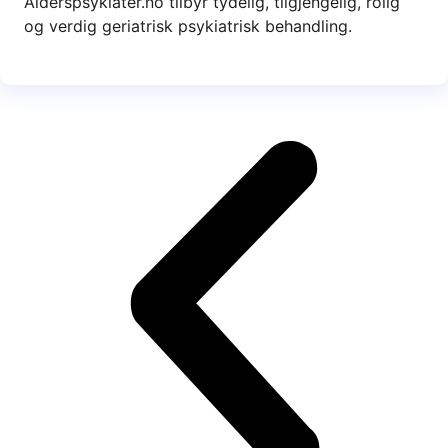
Alderspsykiater.no tilbyr tydelig, tilgjengelig, rolig
og verdig geriatrisk psykiatrisk behandling.