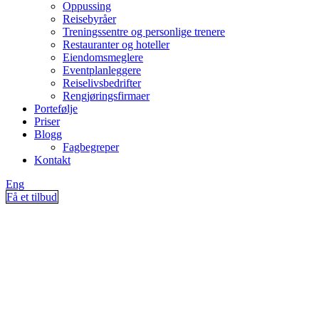
Oppussing
Reisebyråer
Treningssentre og personlige trenere
Restauranter og hoteller
Eiendomsmeglere
Eventplanleggere
Reiselivsbedrifter
Rengjøringsfirmaer
Portefølje
Priser
Blogg
Fagbegreper
Kontakt
Eng
Få et tilbud