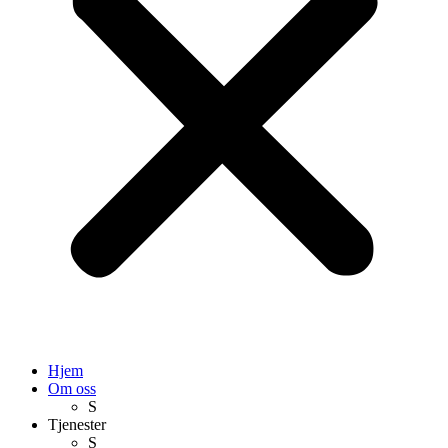
Hjem
Om oss
S
Tjenester
S