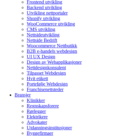
Frontend utvikling
Backend utvikling
Utvikling nettportaler
Shopify utvikling
WooCommerce utvikling
CMS utvikling
Nettsideutvikling
Nettside Bedrift
Woocommerce Nettbutikk
B2B e-handels webdesign
UI UX Design
Design av Webapplikasjoner
Nettdesignkonsulent
Tilpasset Webdesign
Hvit etikett
Portefølje Webdesign
Franchisenettsteder
Bransjer
Klinikker
Regnskapsforere
Rørlegger
Elektrikere
Advokater
Utdanningsinstitusjoner
Byggefirmaer