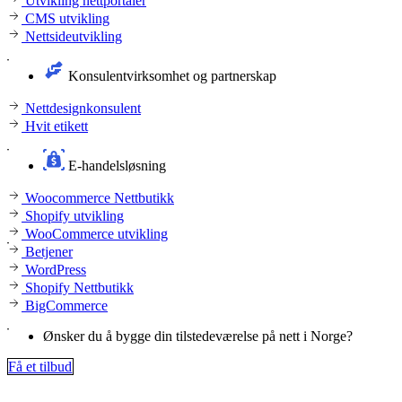
Utvikling nettportaler
CMS utvikling
Nettsideutvikling
Konsulentvirksomhet og partnerskap
Nettdesignkonsulent
Hvit etikett
E-handelsløsning
Woocommerce Nettbutikk
Shopify utvikling
WooCommerce utvikling
Betjener
WordPress
Shopify Nettbutikk
BigCommerce
Ønsker du å bygge din tilstedeværelse på nett i Norge?
Få et tilbud