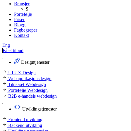
Bransjer
S
Portefølje
Priser
Blogg
Fagbegreper
Kontakt
Eng
Få et tilbud
Designtjenester
UI UX Design
Webapplikasjonsdesign
Tilpasset Webdesign
Portefølje Webdesign
B2B e-handels webdesign
Utviklingstjenester
Frontend utvikling
Backend utvikling