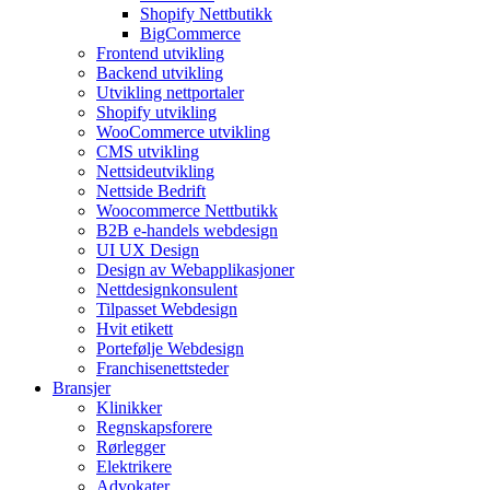
Shopify Nettbutikk
BigCommerce
Frontend utvikling
Backend utvikling
Utvikling nettportaler
Shopify utvikling
WooCommerce utvikling
CMS utvikling
Nettsideutvikling
Nettside Bedrift
Woocommerce Nettbutikk
B2B e-handels webdesign
UI UX Design
Design av Webapplikasjoner
Nettdesignkonsulent
Tilpasset Webdesign
Hvit etikett
Portefølje Webdesign
Franchisenettsteder
Bransjer
Klinikker
Regnskapsforere
Rørlegger
Elektrikere
Advokater