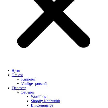
Hjem
Om oss
Karrierer
Vanlige spørsmål
Tjenester
Betjener
WordPress
Shopify Nettbutikk
BigCommerce