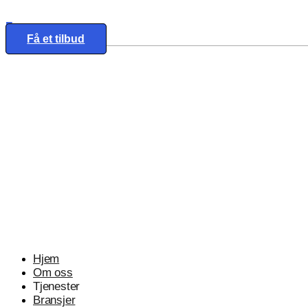
Eng
Få et tilbud
Hjem
Om oss
Tjenester
Bransjer