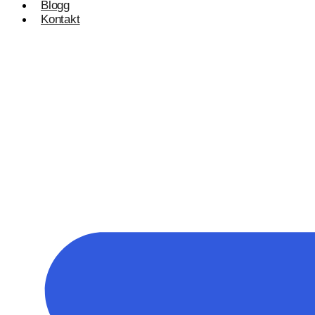
Blogg
Kontakt
Konsulentvirksomhet og partnerskap
Nettdesignkonsulent
Hvit etikett
E-handelsløsning
Woocommerce Nettbutikk
Shopify utvikling
WooCommerce utvikling
Byggetjenester
Betjener
Byggefirmaer
WordPress
Shopify Nettbutikk
BigCommerce
Ønsker du å bygge din tilstedeværelse på nett i Nor
Få et tilbud