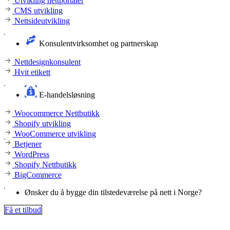
Utvikling nettportaler
CMS utvikling
Nettsideutvikling
Konsulentvirksomhet og partnerskap
Nettdesignkonsulent
Hvit etikett
E-handelsløsning
Woocommerce Nettbutikk
Shopify utvikling
WooCommerce utvikling
Betjener
WordPress
Shopify Nettbutikk
BigCommerce
Ønsker du å bygge din tilstedeværelse på nett i Norge?
Få et tilbud