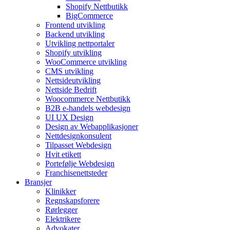
Shopify Nettbutikk
BigCommerce
Frontend utvikling
Backend utvikling
Utvikling nettportaler
Shopify utvikling
WooCommerce utvikling
CMS utvikling
Nettsideutvikling
Nettside Bedrift
Woocommerce Nettbutikk
B2B e-handels webdesign
UI UX Design
Design av Webapplikasjoner
Nettdesignkonsulent
Tilpasset Webdesign
Hvit etikett
Portefølje Webdesign
Franchisenettsteder
Bransjer
Klinikker
Regnskapsforere
Rørlegger
Elektrikere
Advokater