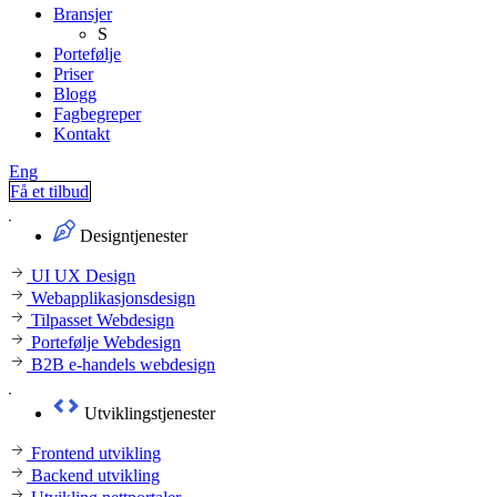
Bransjer
S
Portefølje
Priser
Blogg
Fagbegreper
Kontakt
Eng
Få et tilbud
Designtjenester
UI UX Design
Webapplikasjonsdesign
Tilpasset Webdesign
Portefølje Webdesign
B2B e-handels webdesign
Utviklingstjenester
Frontend utvikling
Backend utvikling