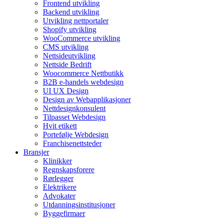
Frontend utvikling
Backend utvikling
Utvikling nettportaler
Shopify utvikling
WooCommerce utvikling
CMS utvikling
Nettsideutvikling
Nettside Bedrift
Woocommerce Nettbutikk
B2B e-handels webdesign
UI UX Design
Design av Webapplikasjoner
Nettdesignkonsulent
Tilpasset Webdesign
Hvit etikett
Portefølje Webdesign
Franchisenettsteder
Bransjer
Klinikker
Regnskapsforere
Rørlegger
Elektrikere
Advokater
Utdanningsinstitusjoner
Byggefirmaer