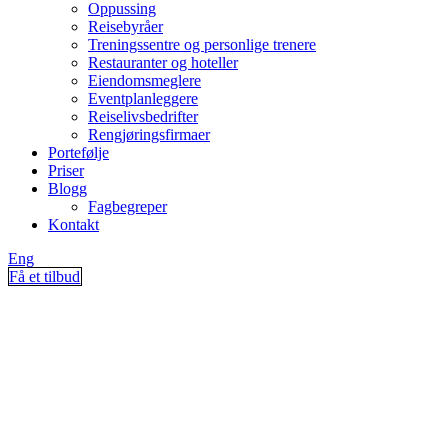
Oppussing
Reisebyråer
Treningssentre og personlige trenere
Restauranter og hoteller
Eiendomsmeglere
Eventplanleggere
Reiselivsbedrifter
Rengjøringsfirmaer
Portefølje
Priser
Blogg
Fagbegreper
Kontakt
Eng
Få et tilbud