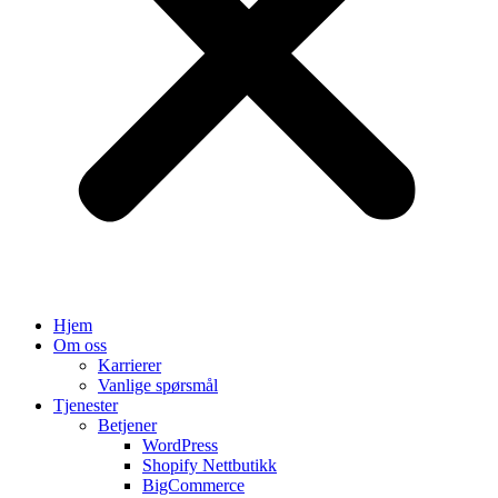
Hjem
Om oss
Karrierer
Vanlige spørsmål
Tjenester
Betjener
WordPress
Shopify Nettbutikk
BigCommerce