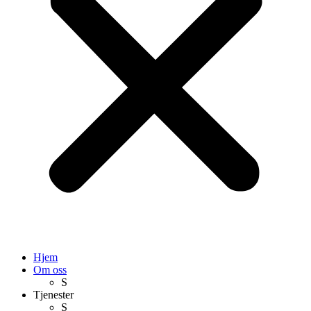
Hjem
Om oss
S
Tjenester
S