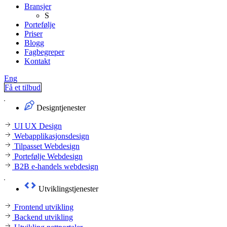
Bransjer
S
Portefølje
Priser
Blogg
Fagbegreper
Kontakt
Eng
Få et tilbud
Designtjenester
UI UX Design
Webapplikasjonsdesign
Tilpasset Webdesign
Portefølje Webdesign
B2B e-handels webdesign
Utviklingstjenester
Frontend utvikling
Backend utvikling