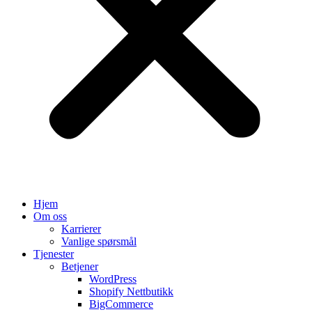
Hjem
Om oss
Karrierer
Vanlige spørsmål
Tjenester
Betjener
WordPress
Shopify Nettbutikk
BigCommerce