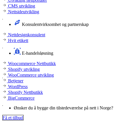
Utvikling nettportaler
CMS utvikling
Nettsideutvikling
Konsulentvirksomhet og partnerskap
Nettdesignkonsulent
Hvit etikett
E-handelsløsning
Woocommerce Nettbutikk
Shopify utvikling
WooCommerce utvikling
Betjener
WordPress
Shopify Nettbutikk
BigCommerce
Ønsker du å bygge din tilstedeværelse på nett i Norge?
Få et tilbud