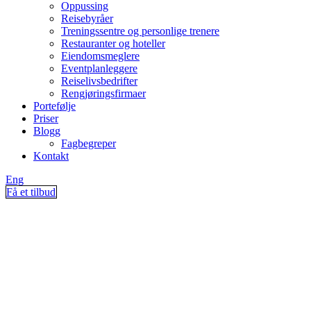
Oppussing
Reisebyråer
Treningssentre og personlige trenere
Restauranter og hoteller
Eiendomsmeglere
Eventplanleggere
Reiselivsbedrifter
Rengjøringsfirmaer
Portefølje
Priser
Blogg
Fagbegreper
Kontakt
Eng
Få et tilbud