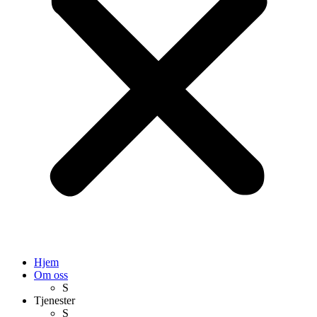
Hjem
Om oss
S
Tjenester
S