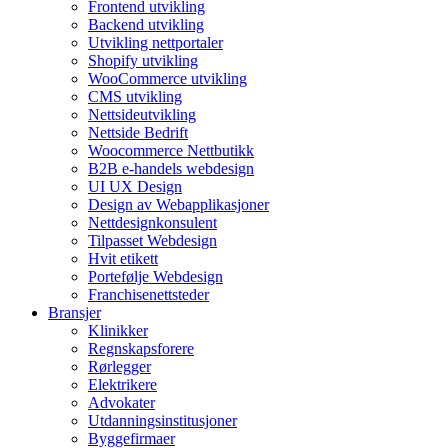
Frontend utvikling
Backend utvikling
Utvikling nettportaler
Shopify utvikling
WooCommerce utvikling
CMS utvikling
Nettsideutvikling
Nettside Bedrift
Woocommerce Nettbutikk
B2B e-handels webdesign
UI UX Design
Design av Webapplikasjoner
Nettdesignkonsulent
Tilpasset Webdesign
Hvit etikett
Portefølje Webdesign
Franchisenettsteder
Bransjer
Klinikker
Regnskapsforere
Rørlegger
Elektrikere
Advokater
Utdanningsinstitusjoner
Byggefirmaer