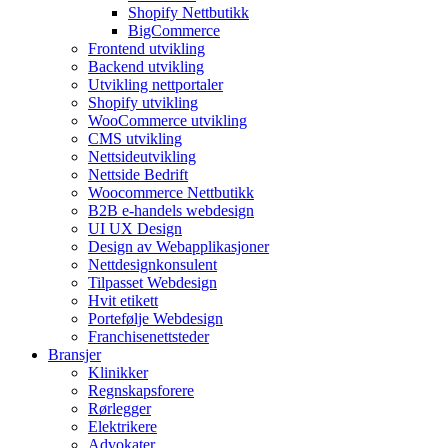
Shopify Nettbutikk
BigCommerce
Frontend utvikling
Backend utvikling
Utvikling nettportaler
Shopify utvikling
WooCommerce utvikling
CMS utvikling
Nettsideutvikling
Nettside Bedrift
Woocommerce Nettbutikk
B2B e-handels webdesign
UI UX Design
Design av Webapplikasjoner
Nettdesignkonsulent
Tilpasset Webdesign
Hvit etikett
Portefølje Webdesign
Franchisenettsteder
Bransjer
Klinikker
Regnskapsforere
Rørlegger
Elektrikere
Advokater