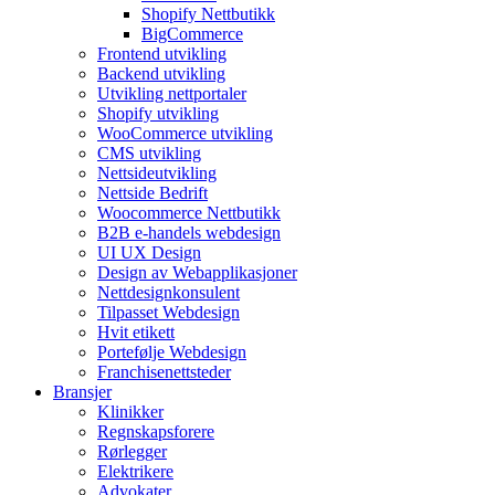
Shopify Nettbutikk
BigCommerce
Frontend utvikling
Backend utvikling
Utvikling nettportaler
Shopify utvikling
WooCommerce utvikling
CMS utvikling
Nettsideutvikling
Nettside Bedrift
Woocommerce Nettbutikk
B2B e-handels webdesign
UI UX Design
Design av Webapplikasjoner
Nettdesignkonsulent
Tilpasset Webdesign
Hvit etikett
Portefølje Webdesign
Franchisenettsteder
Bransjer
Klinikker
Regnskapsforere
Rørlegger
Elektrikere
Advokater