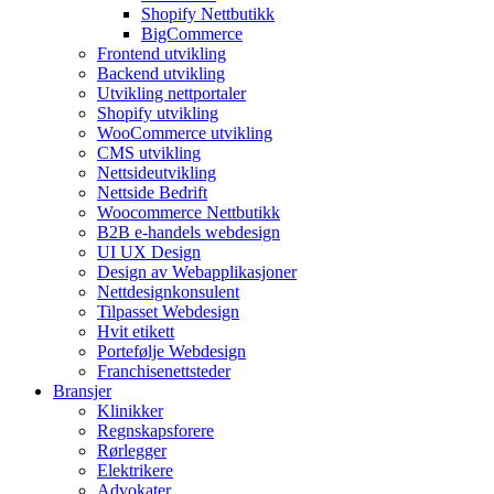
Shopify Nettbutikk
BigCommerce
Frontend utvikling
Backend utvikling
Utvikling nettportaler
Shopify utvikling
WooCommerce utvikling
CMS utvikling
Nettsideutvikling
Nettside Bedrift
Woocommerce Nettbutikk
B2B e-handels webdesign
UI UX Design
Design av Webapplikasjoner
Nettdesignkonsulent
Tilpasset Webdesign
Hvit etikett
Portefølje Webdesign
Franchisenettsteder
Bransjer
Klinikker
Regnskapsforere
Rørlegger
Elektrikere
Advokater