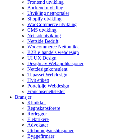
Frontend utvikling
Backend utvikling
Utvikling nettportaler
Shopify utvikling
WooCommerce utvikling
CMS utvikling
Nettsideutvikling
Nettside Bedrift
Woocommerce Nettbutikk
B2B e-handels webdesign
UI UX Design
Design av Webapplikasjoner
Nettdesignkonsulent
Tilpasset Webdesign
Hvit etikett
Portefølje Webdesign
Franchisenettsteder
Bransjer
Klinikker
Regnskapsforere
Rørlegger
Elektrikere
Advokater
Utdanningsinstitusjoner
Byggefirmaer