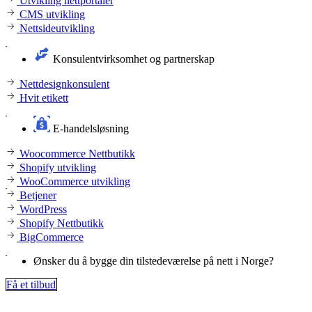
Utvikling nettportaler
CMS utvikling
Nettsideutvikling
Konsulentvirksomhet og partnerskap
Nettdesignkonsulent
Hvit etikett
E-handelsløsning
Woocommerce Nettbutikk
Shopify utvikling
WooCommerce utvikling
Betjener
WordPress
Shopify Nettbutikk
BigCommerce
Ønsker du å bygge din tilstedeværelse på nett i Norge?
Få et tilbud