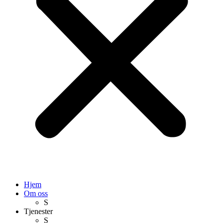
Hjem
Om oss
S
Tjenester
S