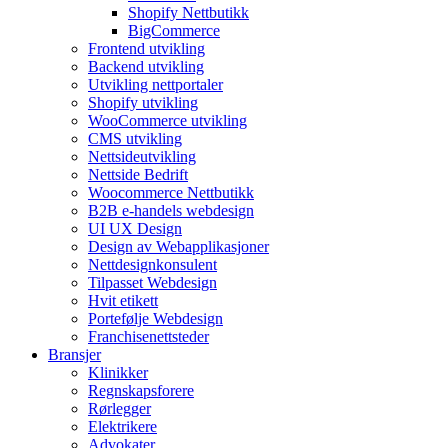
Shopify Nettbutikk
BigCommerce
Frontend utvikling
Backend utvikling
Utvikling nettportaler
Shopify utvikling
WooCommerce utvikling
CMS utvikling
Nettsideutvikling
Nettside Bedrift
Woocommerce Nettbutikk
B2B e-handels webdesign
UI UX Design
Design av Webapplikasjoner
Nettdesignkonsulent
Tilpasset Webdesign
Hvit etikett
Portefølje Webdesign
Franchisenettsteder
Bransjer
Klinikker
Regnskapsforere
Rørlegger
Elektrikere
Advokater