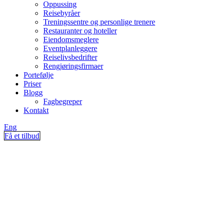
Oppussing
Reisebyråer
Treningssentre og personlige trenere
Restauranter og hoteller
Eiendomsmeglere
Eventplanleggere
Reiselivsbedrifter
Rengjøringsfirmaer
Portefølje
Priser
Blogg
Fagbegreper
Kontakt
Eng
Få et tilbud