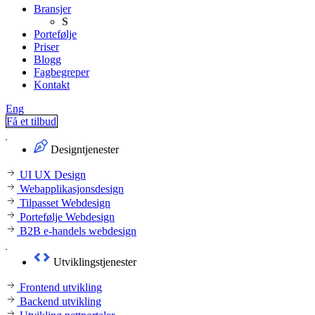
Bransjer
S
Portefølje
Priser
Blogg
Fagbegreper
Kontakt
Eng
Få et tilbud
Designtjenester
UI UX Design
Webapplikasjonsdesign
Tilpasset Webdesign
Portefølje Webdesign
B2B e-handels webdesign
Utviklingstjenester
Frontend utvikling
Backend utvikling