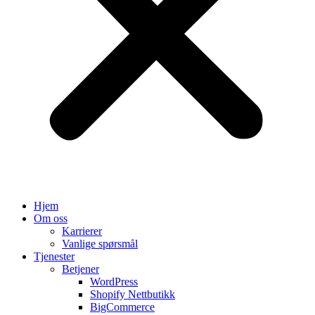
Hjem
Om oss
Karrierer
Vanlige spørsmål
Tjenester
Betjener
WordPress
Shopify Nettbutikk
BigCommerce