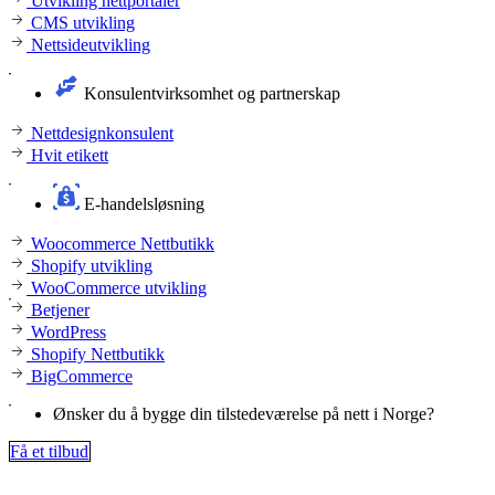
Utvikling nettportaler
CMS utvikling
Nettsideutvikling
Konsulentvirksomhet og partnerskap
Nettdesignkonsulent
Hvit etikett
E-handelsløsning
Woocommerce Nettbutikk
Shopify utvikling
WooCommerce utvikling
Betjener
WordPress
Shopify Nettbutikk
BigCommerce
Ønsker du å bygge din tilstedeværelse på nett i Norge?
Få et tilbud