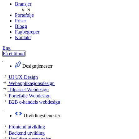
Bransjer
S
Portefølje
Priser
Blogg
Fagbegreper
Kontakt
Eng
Få et tilbud
Designtjenester
UI UX Design
Webapplikasjonsdesign
Tilpasset Webdesign
Portefølje Webdesign
B2B e-handels webdesign
Utviklingstjenester
Frontend utvikling
Backend utvikling