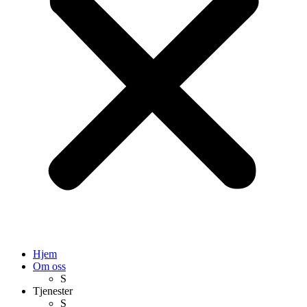
Hjem
Om oss
S
Tjenester
S