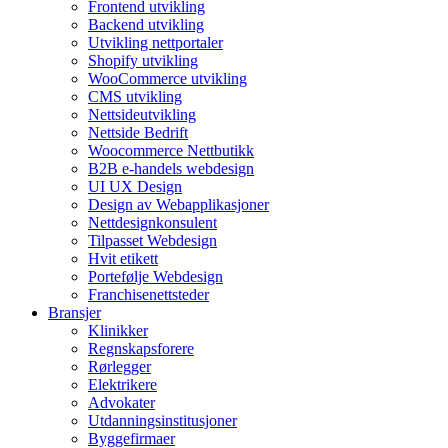
Frontend utvikling
Backend utvikling
Utvikling nettportaler
Shopify utvikling
WooCommerce utvikling
CMS utvikling
Nettsideutvikling
Nettside Bedrift
Woocommerce Nettbutikk
B2B e-handels webdesign
UI UX Design
Design av Webapplikasjoner
Nettdesignkonsulent
Tilpasset Webdesign
Hvit etikett
Portefølje Webdesign
Franchisenettsteder
Bransjer
Klinikker
Regnskapsforere
Rørlegger
Elektrikere
Advokater
Utdanningsinstitusjoner
Byggefirmaer