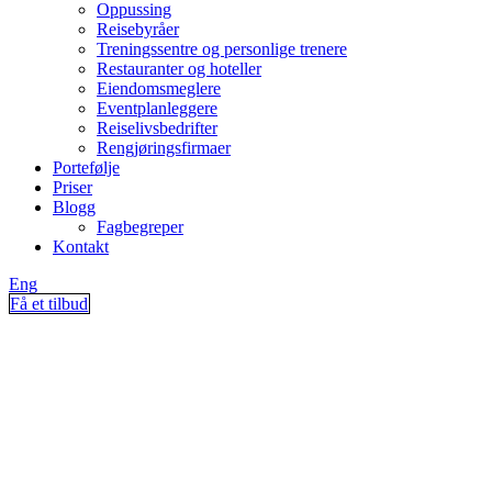
Oppussing
Reisebyråer
Treningssentre og personlige trenere
Restauranter og hoteller
Eiendomsmeglere
Eventplanleggere
Reiselivsbedrifter
Rengjøringsfirmaer
Portefølje
Priser
Blogg
Fagbegreper
Kontakt
Eng
Få et tilbud