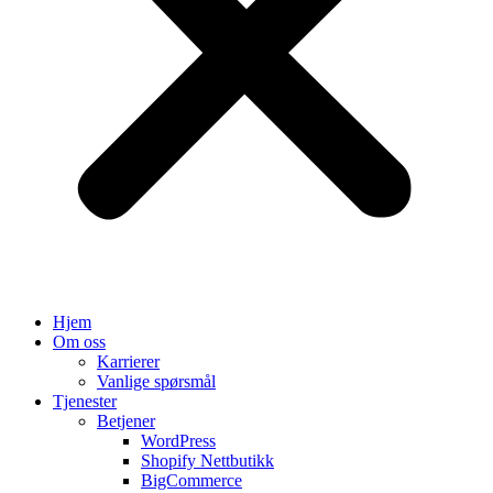
Hjem
Om oss
Karrierer
Vanlige spørsmål
Tjenester
Betjener
WordPress
Shopify Nettbutikk
BigCommerce