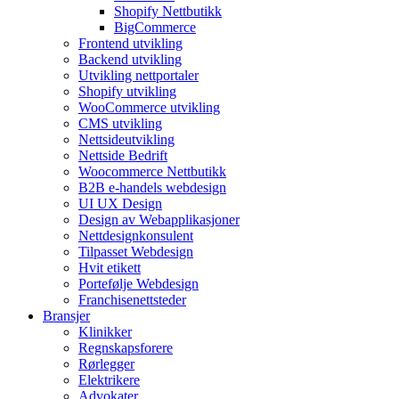
Shopify Nettbutikk
BigCommerce
Frontend utvikling
Backend utvikling
Utvikling nettportaler
Shopify utvikling
WooCommerce utvikling
CMS utvikling
Nettsideutvikling
Nettside Bedrift
Woocommerce Nettbutikk
B2B e-handels webdesign
UI UX Design
Design av Webapplikasjoner
Nettdesignkonsulent
Tilpasset Webdesign
Hvit etikett
Portefølje Webdesign
Franchisenettsteder
Bransjer
Klinikker
Regnskapsforere
Rørlegger
Elektrikere
Advokater