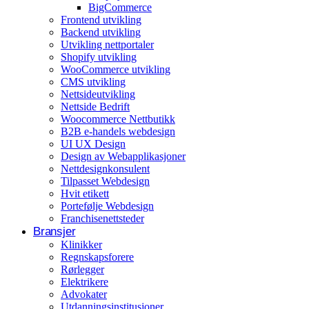
BigCommerce
Arrangementer og opplevelser
Frontend utvikling
Backend utvikling
Eventplanleggere
Utvikling nettportaler
Shopify utvikling
WooCommerce utvikling
CMS utvikling
Nettsideutvikling
Nettside Bedrift
Woocommerce Nettbutikk
B2B e-handels webdesign
UI UX Design
Design av Webapplikasjoner
Nettdesignkonsulent
Tilpasset Webdesign
Hvit etikett
Portefølje Webdesign
Franchisenettsteder
Bransjer
Klinikker
Regnskapsforere
Rørlegger
Elektrikere
Advokater
Utdanningsinstitusjoner