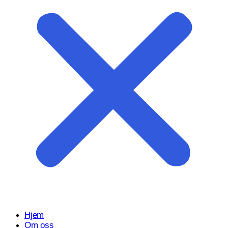
Start prosjektet ditt med oss
Klar til å gjøre ideen din om til en kraftfull digital opplevelse?
Vårt Nettsidedesign.no-team er her for å designe, bygge og
utvikle nettstedet ditt.
Få et tilbud
Hjem
Om oss