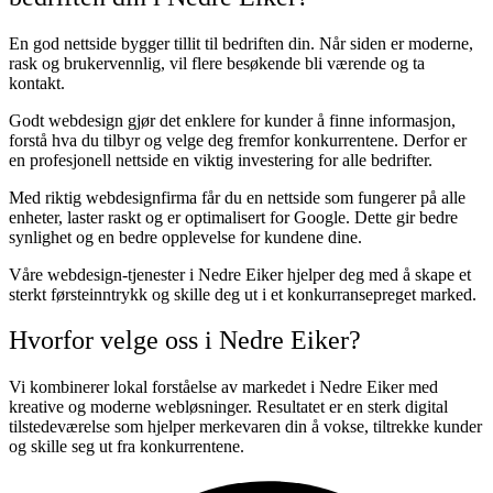
En god nettside bygger tillit til bedriften din. Når siden er moderne,
rask og brukervennlig, vil flere besøkende bli værende og ta
kontakt.
Godt webdesign gjør det enklere for kunder å finne informasjon,
forstå hva du tilbyr og velge deg fremfor konkurrentene. Derfor er
en profesjonell nettside en viktig investering for alle bedrifter.
Med riktig webdesignfirma får du en nettside som fungerer på alle
enheter, laster raskt og er optimalisert for Google. Dette gir bedre
synlighet og en bedre opplevelse for kundene dine.
Våre webdesign-tjenester i Nedre Eiker hjelper deg med å skape et
sterkt førsteinntrykk og skille deg ut i et konkurransepreget marked.
Hvorfor velge oss i Nedre Eiker?
Vi kombinerer lokal forståelse av markedet i Nedre Eiker med
kreative og moderne webløsninger. Resultatet er en sterk digital
tilstedeværelse som hjelper merkevaren din å vokse, tiltrekke kunder
og skille seg ut fra konkurrentene.