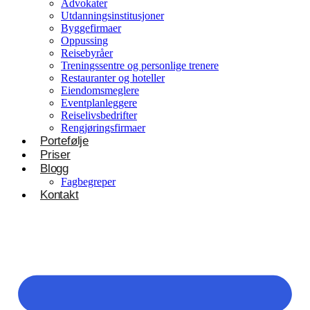
Advokater
Utdanningsinstitusjoner
Byggefirmaer
Oppussing
Reisebyråer
Treningssentre og personlige trenere
Restauranter og hoteller
Eiendomsmeglere
Eventplanleggere
Reiselivsbedrifter
Rengjøringsfirmaer
Portefølje
Priser
Blogg
Fagbegreper
Kontakt
Helsevesen og velvære
Klinikker