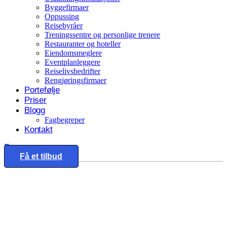
Byggefirmaer
Oppussing
Reisebyråer
Treningssentre og personlige trenere
Restauranter og hoteller
Eiendomsmeglere
Eventplanleggere
Reiselivsbedrifter
Rengjøringsfirmaer
Portefølje
Priser
Blogg
Fagbegreper
Kontakt
Eng
Få et tilbud