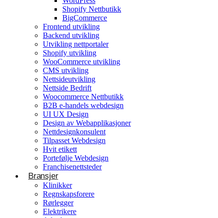
WordPress
Shopify Nettbutikk
BigCommerce
Konsulentvirksomhet og partnerskap
Frontend utvikling
Backend utvikling
Nettdesignkonsulent
Utvikling nettportaler
Hvit etikett
Shopify utvikling
WooCommerce utvikling
CMS utvikling
E-handelsløsning
Nettsideutvikling
Nettside Bedrift
Woocommerce Nettbutikk
Woocommerce Nettbutikk
Shopify utvikling
B2B e-handels webdesign
UI UX Design
WooCommerce utvikling
Byggetjenester
Design av Webapplikasjoner
Betjener
Nettdesignkonsulent
Byggefirmaer
WordPress
Tilpasset Webdesign
Hvit etikett
Shopify Nettbutikk
Portefølje Webdesign
BigCommerce
Franchisenettsteder
Bransjer
Ønsker du å bygge din tilstedeværelse på nett i
Klinikker
Norge?
Regnskapsforere
Rørlegger
Få et tilbud
Elektrikere