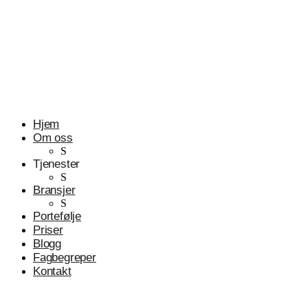
Profesjonelle tjenester
Advokater
Hjem
Om oss
S
Tjenester
S
Bransjer
S
Portefølje
Priser
Blogg
Fagbegreper
Kontakt