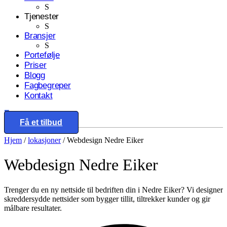
S
Tjenester
S
Bransjer
S
Portefølje
Priser
Blogg
Fagbegreper
Kontakt
Eng
Få et tilbud
Hjem
/
lokasjoner
/
Webdesign Nedre Eiker
Webdesign
Nedre Eiker
Trenger du en ny nettside til bedriften din i Nedre Eiker? Vi designer
skreddersydde nettsider som bygger tillit, tiltrekker kunder og gir
målbare resultater.