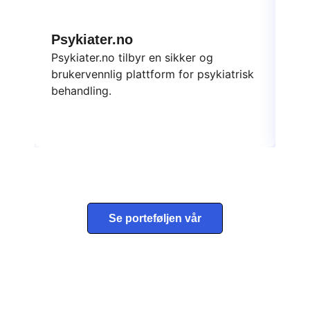
Psykiater.no
Da
Psykiater.no tilbyr en sikker og
Dat
brukervennlig plattform for psykiatrisk
ska
behandling.
yte
Se porteføljen vår