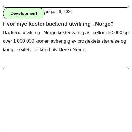
august 6, 2026
Development
Behandle ditt samtykke
Hvor mye koster backend utvikling i Norge?
For å gi best mulig opplevelse bruker vi
Backend utvikling i Norge koster vanligvis mellom 30 000 og
informasjonskapsler for å lagre eller få tilgang til
over 1 000 000 kroner, avhengig av prosjektets størrelse og
enhetsdata. Å nekte samtykke kan begrense enkelte
funksjoner.
kompleksitet. Backend utviklere i Norge
Nødvendig
Preferanser
Statistikk
Markedsføring