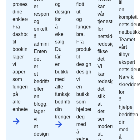
til
prosessene
og
flott
er
kan
en
dine
designet
ut
responsivt
vår
komplett
enklere.
for
og
og
tjeneste
nettsideut
Fra
å
fungerer
enkelt
for
nettbutikk
dashbord
øke
bra.
å
nettside
Teamet
til
salg.
Fra
administrere.
redesign
vårt
bookingsystemer
Du
produktoppsett
Enten
fikse
tilbyr
lager
får
til
det
det.
ekspert
vi
en
design
er
Vi
nettsideut
apper
butikk
designer
et
kan
Narvik,
som
med
vi
bedriftsnettsted
redesign
skredder
fungerer
alle
en
eller
det
for
på
funksjonene
butikk
en
slik
å
alle
bedriften
som
blogg,
at
hjelpe
enheter.
din
hjelper
lager
det
bedriften
trenger.
deg
vi
ser
din
med
et
moderne
med
å
design
ut,
å
selge