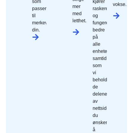
som
kjører
vokse.
mer
passer
raskere
med
til
og
letthet.
merkevaren
fungerer
din.
bedre
på
alle
enheter,
samtidig
som
vi
beholder
de
delene
av
nettside
du
ønsker
å