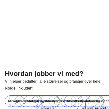
Hvordan jobber vi med?
Vi hjelper bedrifter i alle størrelser og bransjer over hele
Norge, inkludert:
Klinikker
Regnskapsførere
Rørleggere
Elektrikere
Rengjøringsfirmaer
Advokatfirmaer
Utdanningsinstitusjoner
Byggefirmaer
Oppussingsfirmaer
Turisme
Reiselivsbransjen
Eventplanleggere
Restauranter
Treningssent
Eien
og advokater
og hoteller
og personlig