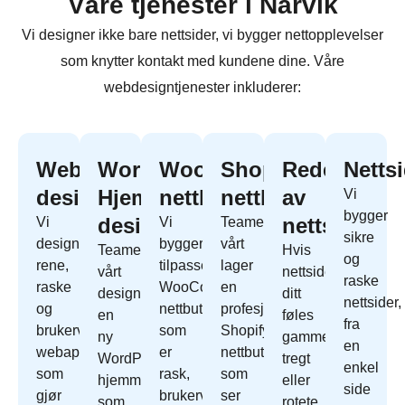
Våre tjenester i Narvik
Vi designer ikke bare nettsider, vi bygger nettopplevelser
som knytter kontakt med kundene dine. Våre
webdesigntjenester inkluderer:
Webapp
WordPress
WooCommerce
Shopify
Redesign
Netts
design
Hjemmeside
nettbutikk
nettbutikk
av
Vi
bygger
design
nettside
Vi
Vi
Teamet
sikre
designer
bygger
vårt
Teamet
Hvis
og
rene,
tilpassede
lager
vårt
nettside
raske
raske
WooCommerce
en
designer
ditt
nettsider,
og
nettbutikk
profesjonell
en
føles
fra
brukervennlige
som
Shopify
ny
gammelt,
en
webapper
er
nettbutikk
WordPress
tregt
enkel
som
rask,
som
hjemmeside
eller
side
gjør
brukervennlig
ser
som
rotete,