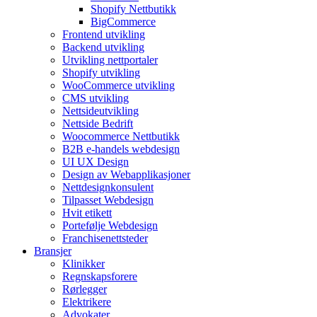
Shopify Nettbutikk
BigCommerce
Frontend utvikling
Backend utvikling
Utvikling nettportaler
Shopify utvikling
WooCommerce utvikling
CMS utvikling
Nettsideutvikling
Nettside Bedrift
Woocommerce Nettbutikk
B2B e-handels webdesign
UI UX Design
Design av Webapplikasjoner
Nettdesignkonsulent
Tilpasset Webdesign
Hvit etikett
Portefølje Webdesign
Franchisenettsteder
Bransjer
Klinikker
Regnskapsforere
Rørlegger
Elektrikere
Advokater