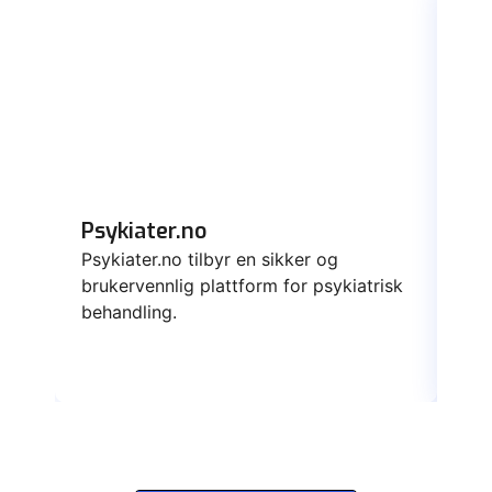
Psykiater.no
Da
Psykiater.no tilbyr en sikker og
Dat
brukervennlig plattform for psykiatrisk
ska
behandling.
yte