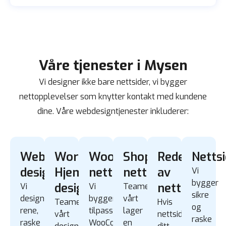
Våre tjenester i Mysen
Vi designer ikke bare nettsider, vi bygger
nettopplevelser som knytter kontakt med kundene
dine. Våre webdesigntjenester inkluderer:
Webapp
WordPress
WooCommerce
Shopify
Redesign
Nettsi
design
Hjemmeside
nettbutikk
nettbutikk
av
Vi
bygger
design
nettside
Vi
Vi
Teamet
sikre
designer
bygger
vårt
Teamet
Hvis
og
rene,
tilpassede
lager
vårt
nettside
raske
raske
WooCommerce
en