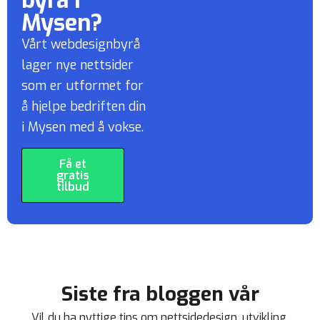
Mysen?
Vårt webdesignbyrå
lager nye nettsider
som er utformet for
å hjelpe bedriften din
i Mysen med å vokse.
Få et
gratis
tilbud
Siste fra bloggen vår
Vil du ha nyttige tips om nettsidedesign, utvikling,