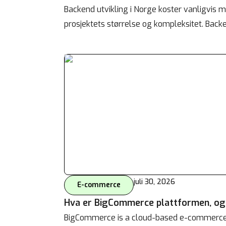
Backend utvikling i Norge koster vanligvis
prosjektets størrelse og kompleksitet. Backe
Behandle ditt samtykke
For å gi best mulig opplevelse bruker vi
informasjonskapsler for å lagre eller få tilgang til
enhetsdata. Å nekte samtykke kan begrense enkelte
funksjoner.
Nødvendig
Preferanser
Statistikk
Markedsføring
juli 30, 2026
E-commerce
Hva er BigCommerce plattformen, o
BigCommerce is a cloud-based e-commerce p