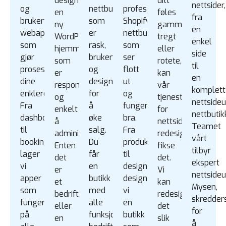
designer
ditt
nettsider,
og
nettbutikk
profesjonell
en
føles
fra
brukervennlige
som
Shopify
ny
gammelt,
en
webapper
er
nettbutikk
WordPress
tregt
enkel
som
rask,
som
hjemmeside
eller
side
gjør
brukervennlig
ser
som
rotete,
til
prosessene
og
flott
er
kan
en
dine
designet
ut
responsivt
vår
komplett
enklere.
for
og
og
tjeneste
nettsideu
Fra
å
fungerer
enkelt
for
nettbutik
dashbord
øke
bra.
å
nettside
Teamet
til
salg.
Fra
administrere.
redesign
vårt
bookingsystemer
Du
produktoppsett
Enten
fikse
tilbyr
lager
får
til
det
det.
ekspert
vi
en
design
er
Vi
nettsideu
apper
butikk
designer
et
kan
Mysen,
som
med
vi
bedriftsnettsted
redesign
skredder
fungerer
alle
en
eller
det
for
på
funksjonene
butikk
en
slik
å