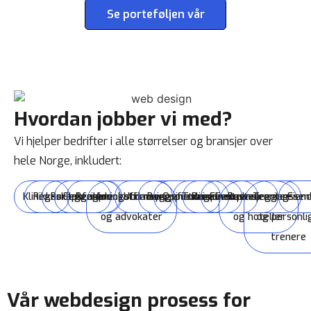
Se porteføljen vår
Hvordan jobber vi med?
Vi hjelper bedrifter i alle størrelser og bransjer over
hele Norge, inkludert:
Klinikker
Regnskapsførere
Rørleggere
Elektrikere
Rengjøringsfirmaer
Advokatfirmaer
Utdanningsinstitusjoner
Byggefirmaer
Oppussingsfirmaer
Turisme
Reiselivsbransjen
Eventplanleggere
Restauranter
Treningssen
Eien
og advokater
og hoteller
og personli
trenere
Vår webdesign prosess for