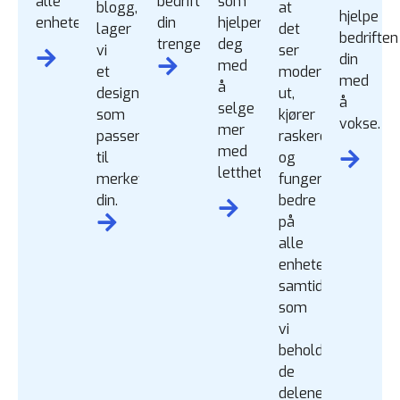
alle
bedriften
som
blogg,
at
hjelpe
enheter.
din
hjelper
lager
det
bedriften
trenger.
deg
vi
ser
din
med
et
moderne
med
å
design
ut,
å
selge
som
kjører
vokse.
mer
passer
raskere
med
til
og
letthet.
merkevaren
fungerer
din.
bedre
på
alle
enheter,
samtidig
som
vi
beholder
de
delene