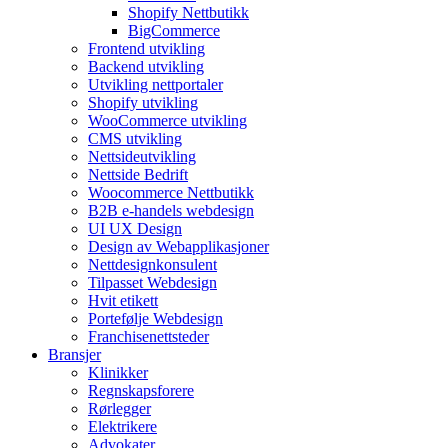
Shopify Nettbutikk
BigCommerce
Frontend utvikling
Backend utvikling
Utvikling nettportaler
Shopify utvikling
WooCommerce utvikling
CMS utvikling
Nettsideutvikling
Nettside Bedrift
Woocommerce Nettbutikk
B2B e-handels webdesign
UI UX Design
Design av Webapplikasjoner
Nettdesignkonsulent
Tilpasset Webdesign
Hvit etikett
Portefølje Webdesign
Franchisenettsteder
Bransjer
Klinikker
Regnskapsforere
Rørlegger
Elektrikere
Advokater