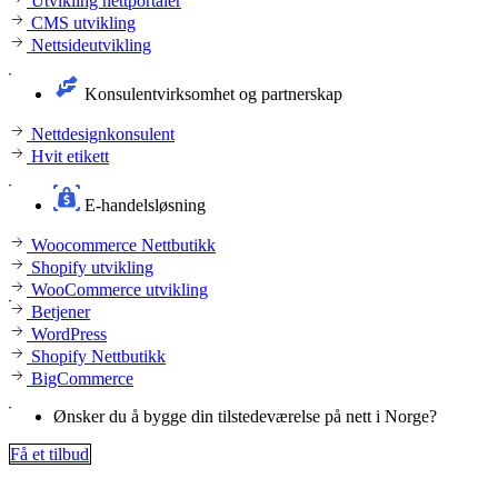
Utvikling nettportaler
CMS utvikling
Nettsideutvikling
Konsulentvirksomhet og partnerskap
Nettdesignkonsulent
Hvit etikett
E-handelsløsning
Woocommerce Nettbutikk
Shopify utvikling
WooCommerce utvikling
Betjener
WordPress
Shopify Nettbutikk
BigCommerce
Ønsker du å bygge din tilstedeværelse på nett i Norge?
Få et tilbud