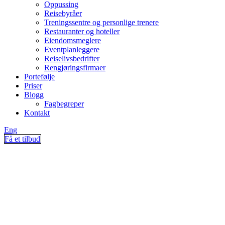
Oppussing
Reisebyråer
Treningssentre og personlige trenere
Restauranter og hoteller
Eiendomsmeglere
Eventplanleggere
Reiselivsbedrifter
Rengjøringsfirmaer
Portefølje
Priser
Blogg
Fagbegreper
Kontakt
Eng
Få et tilbud