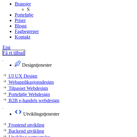
Bransjer
S
Portefølje
Priser
Blogg
Fagbegreper
Kontakt
Eng
Få et tilbud
Designtjenester
UI UX Design
Webapplikasjonsdesign
Tilpasset Webdesign
Portefølje Webdesign
B2B e-handels webdesign
Utviklingstjenester
Frontend utvikling
Backend utvikling