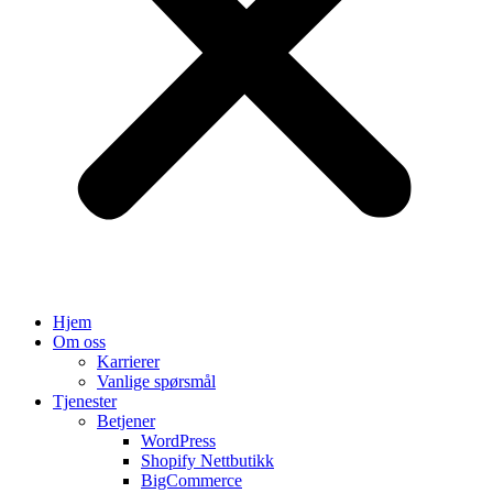
Hjem
Om oss
Karrierer
Vanlige spørsmål
Tjenester
Betjener
WordPress
Shopify Nettbutikk
BigCommerce