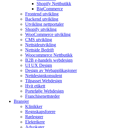
Shopify Nettbutikk
BigCommerce
Frontend utvikling
Backend utvikling
Utvikling nettportaler
Shopify utvikling
WooCommerce utvikling
CMS utvikling
Nettsideutvikling
Nettside Bedrift
Woocommerce Nettbutikk
B2B e-handels webdesign
UI UX Design
Design av Webapplikasjoner
Nettdesignkonsulent
Tilpasset Webdesign
Hvit etikett
Portefølje Webdesign
Franchisenettsteder
Bransjer
Klinikker
Regnskapsforere
Rørlegger
Elektrikere
Advokater