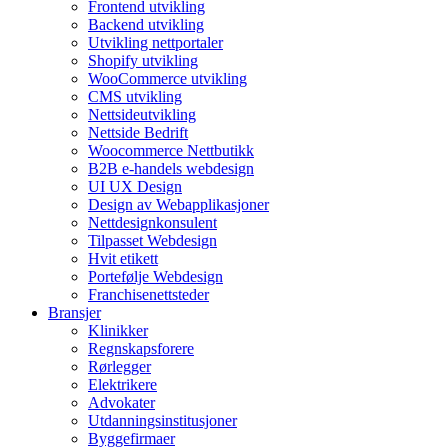
Frontend utvikling
Backend utvikling
Utvikling nettportaler
Shopify utvikling
WooCommerce utvikling
CMS utvikling
Nettsideutvikling
Nettside Bedrift
Woocommerce Nettbutikk
B2B e-handels webdesign
UI UX Design
Design av Webapplikasjoner
Nettdesignkonsulent
Tilpasset Webdesign
Hvit etikett
Portefølje Webdesign
Franchisenettsteder
Bransjer
Klinikker
Regnskapsforere
Rørlegger
Elektrikere
Advokater
Utdanningsinstitusjoner
Byggefirmaer