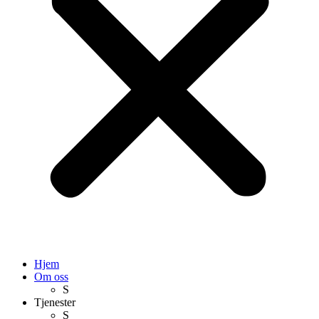
Hjem
Om oss
S
Tjenester
S