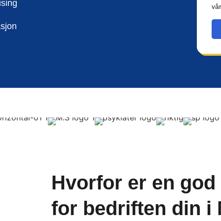
ter
Eiendomsmeglere
ising
vå
asjon
Hvorfor er en god 
for bedriften din 