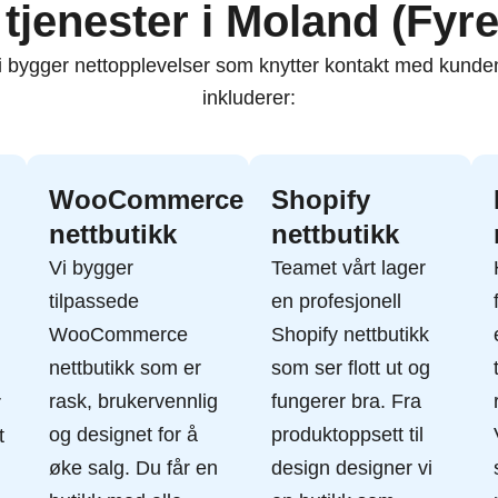
 tjenester i Moland (Fyre
 vi bygger nettopplevelser som knytter kontakt med kund
inkluderer:
WooCommerce
Shopify
nettbutikk
nettbutikk
Vi bygger
Teamet vårt lager
tilpassede
en profesjonell
WooCommerce
Shopify nettbutikk
nettbutikk
som er
som ser flott ut og
rask, brukervennlig
fungerer bra. Fra
r
og designet for å
produktoppsett til
t
øke salg. Du får en
design designer vi