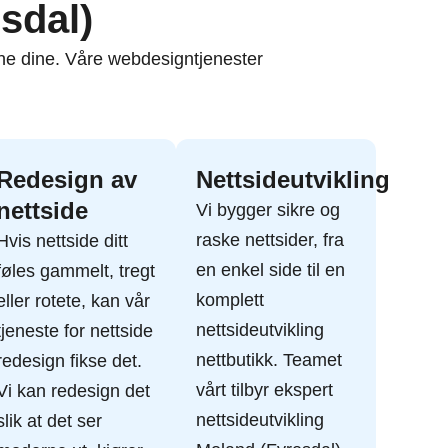
sdal)
ene dine. Våre webdesigntjenester
Redesign av
Nettsideutvikling
nettside
Vi bygger sikre og
raske nettsider, fra
Hvis nettside ditt
en enkel side til en
føles gammelt, tregt
komplett
eller rotete, kan vår
nettsideutvikling
tjeneste for nettside
nettbutikk. Teamet
redesign fikse det.
vårt tilbyr ekspert
Vi kan redesign det
nettsideutvikling
slik at det ser