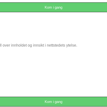
Kom i gang
over innholdet og innsikt i nettstedets ytelse.
Kom i gang