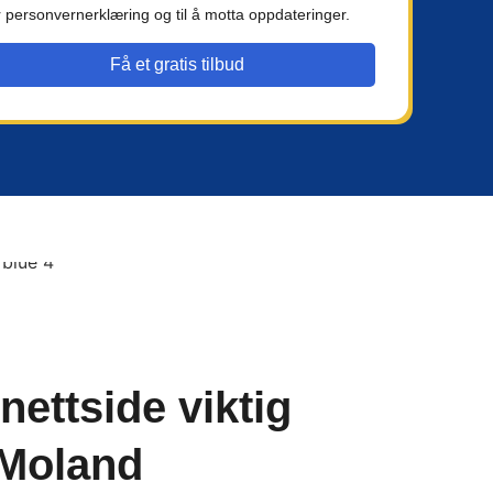
r personvernerklæring og til å motta oppdateringer.
Få et gratis tilbud
nettside viktig
i Moland