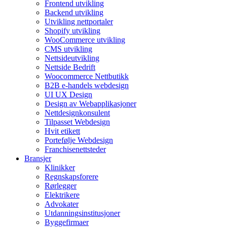
Frontend utvikling
Backend utvikling
Utvikling nettportaler
Shopify utvikling
WooCommerce utvikling
CMS utvikling
Nettsideutvikling
Nettside Bedrift
Woocommerce Nettbutikk
B2B e-handels webdesign
UI UX Design
Design av Webapplikasjoner
Nettdesignkonsulent
Tilpasset Webdesign
Hvit etikett
Portefølje Webdesign
Franchisenettsteder
Bransjer
Klinikker
Regnskapsforere
Rørlegger
Elektrikere
Advokater
Utdanningsinstitusjoner
Byggefirmaer