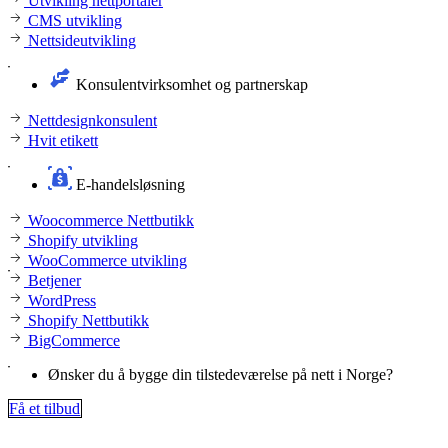
Utvikling nettportaler
CMS utvikling
Nettsideutvikling
Konsulentvirksomhet og partnerskap
Nettdesignkonsulent
Hvit etikett
E-handelsløsning
Woocommerce Nettbutikk
Shopify utvikling
WooCommerce utvikling
Betjener
WordPress
Shopify Nettbutikk
BigCommerce
Ønsker du å bygge din tilstedeværelse på nett i Norge?
Få et tilbud