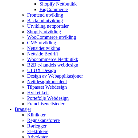
Shopify Nettbutikk
BigCommerce
Frontend utvikling
Backend utvikling
Utvikling nettportaler
Shopify utvikling
WooCommerce utvikling
CMS utvikling
Nettsideutvikling
Nettside Bedrift
Woocommerce Nettbutikk
B2B e-handels webdesign
UI UX Design
Design av Webapplikasjoner
Nettdesignkonsulent
Tilpasset Webdesign
Hvit etikett
Portefølje Webdesign
Franchisenettsteder
Bransjer
Klinikker
Regnskapsforere
Rørlegger
Elektrikere
Advokater