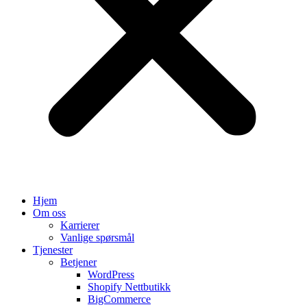
Hjem
Om oss
Karrierer
Vanlige spørsmål
Tjenester
Betjener
WordPress
Shopify Nettbutikk
BigCommerce