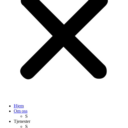
Hjem
Om oss
S
Tjenester
S