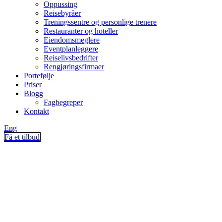
Oppussing
Reisebyråer
Treningssentre og personlige trenere
Restauranter og hoteller
Eiendomsmeglere
Eventplanleggere
Reiselivsbedrifter
Rengjøringsfirmaer
Portefølje
Priser
Blogg
Fagbegreper
Kontakt
Eng
Få et tilbud