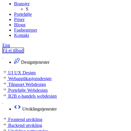
Bransjer
S
Portefølje
Priser
Blogg
Fagbegreper
Kontakt
Eng
Få et tilbud
Designtjenester
UI UX Design
Webapplikasjonsdesign
Tilpasset Webdesign
Portefølje Webdesign
B2B e-handels webdesign
Utviklingstjenester
Frontend utvikling
Backend utvikling