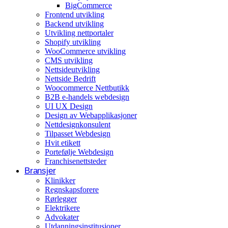
BigCommerce
Arrangementer og opplevelser
Frontend utvikling
Backend utvikling
Eventplanleggere
Utvikling nettportaler
Shopify utvikling
WooCommerce utvikling
CMS utvikling
Nettsideutvikling
Nettside Bedrift
Woocommerce Nettbutikk
B2B e-handels webdesign
UI UX Design
Design av Webapplikasjoner
Nettdesignkonsulent
Tilpasset Webdesign
Hvit etikett
Portefølje Webdesign
Franchisenettsteder
Bransjer
Klinikker
Regnskapsforere
Rørlegger
Elektrikere
Advokater
Utdanningsinstitusjoner