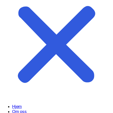
Start prosjektet ditt med oss
Klar til å gjøre ideen din om til en kraftfull digital opplevelse?
Vårt Nettsidedesign.no-team er her for å designe, bygge og
utvikle nettstedet ditt.
Få et tilbud
Hjem
Om oss