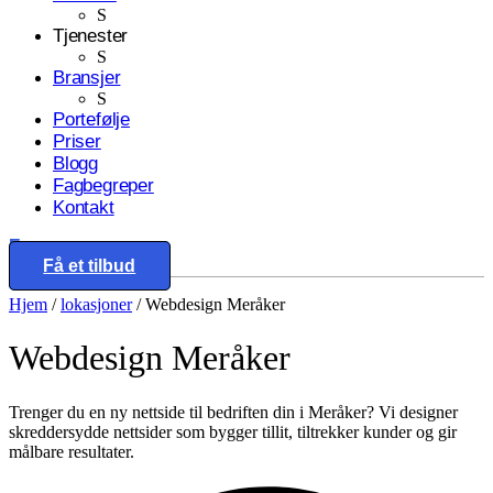
S
Tjenester
S
Bransjer
S
Portefølje
Priser
Blogg
Fagbegreper
Kontakt
Eng
Få et tilbud
Hjem
/
lokasjoner
/
Webdesign Meråker
Webdesign
Meråker
Trenger du en ny nettside til bedriften din i Meråker? Vi designer
skreddersydde nettsider som bygger tillit, tiltrekker kunder og gir
målbare resultater.