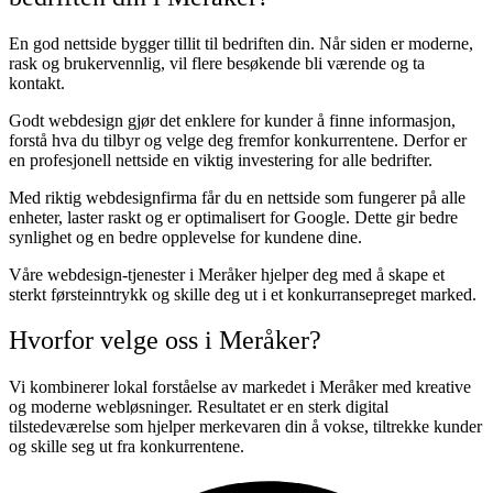
En god nettside bygger tillit til bedriften din. Når siden er moderne,
rask og brukervennlig, vil flere besøkende bli værende og ta
kontakt.
Godt webdesign gjør det enklere for kunder å finne informasjon,
forstå hva du tilbyr og velge deg fremfor konkurrentene. Derfor er
en profesjonell nettside en viktig investering for alle bedrifter.
Med riktig webdesignfirma får du en nettside som fungerer på alle
enheter, laster raskt og er optimalisert for Google. Dette gir bedre
synlighet og en bedre opplevelse for kundene dine.
Våre webdesign-tjenester i Meråker hjelper deg med å skape et
sterkt førsteinntrykk og skille deg ut i et konkurransepreget marked.
Hvorfor velge oss i Meråker?
Vi kombinerer lokal forståelse av markedet i Meråker med kreative
og moderne webløsninger. Resultatet er en sterk digital
tilstedeværelse som hjelper merkevaren din å vokse, tiltrekke kunder
og skille seg ut fra konkurrentene.