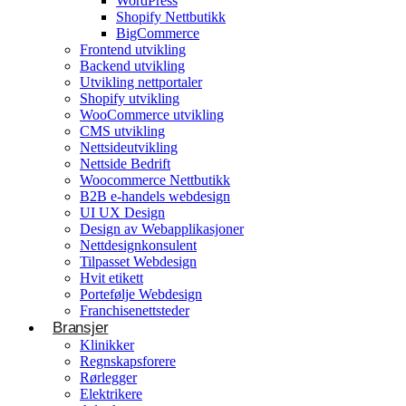
WordPress
Shopify Nettbutikk
BigCommerce
Konsulentvirksomhet og partnerskap
Frontend utvikling
Backend utvikling
Nettdesignkonsulent
Utvikling nettportaler
Hvit etikett
Shopify utvikling
WooCommerce utvikling
CMS utvikling
E-handelsløsning
Nettsideutvikling
Nettside Bedrift
Woocommerce Nettbutikk
Woocommerce Nettbutikk
Shopify utvikling
B2B e-handels webdesign
UI UX Design
WooCommerce utvikling
Byggetjenester
Design av Webapplikasjoner
Betjener
Nettdesignkonsulent
Byggefirmaer
WordPress
Tilpasset Webdesign
Hvit etikett
Shopify Nettbutikk
Portefølje Webdesign
BigCommerce
Franchisenettsteder
Bransjer
Ønsker du å bygge din tilstedeværelse på nett i
Klinikker
Norge?
Regnskapsforere
Rørlegger
Få et tilbud
Elektrikere