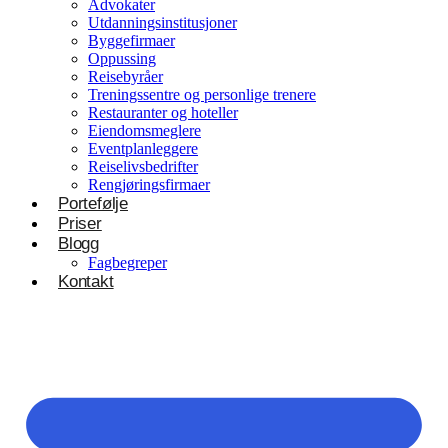
Advokater
Utdanningsinstitusjoner
Byggefirmaer
Oppussing
Reisebyråer
Treningssentre og personlige trenere
Restauranter og hoteller
Eiendomsmeglere
Eventplanleggere
Reiselivsbedrifter
Rengjøringsfirmaer
Portefølje
Priser
Blogg
Fagbegreper
Kontakt
Helsevesen og velvære
Klinikker