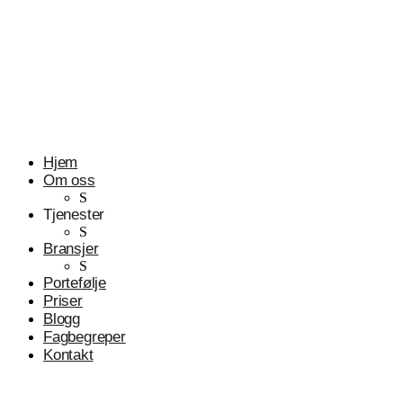
Profesjonelle tjenester
Advokater
Hjem
Om oss
S
Tjenester
S
Bransjer
S
Portefølje
Priser
Blogg
Fagbegreper
Kontakt