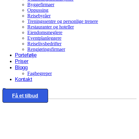
Byggefirmaer
Oppussing
Reisebyråer
Treningssentre og personlige trenere
Restauranter og hoteller
Eiendomsmeglere
Eventplanleggere
Reiselivsbedrifter
Rengjøringsfirmaer
Portefølje
Priser
Blogg
Fagbegreper
Kontakt
Eng
Få et tilbud