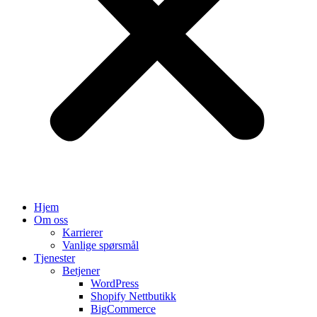
Hjem
Om oss
Karrierer
Vanlige spørsmål
Tjenester
Betjener
WordPress
Shopify Nettbutikk
BigCommerce