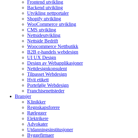
Frontend utvikling
Backend utvikling
Utvikling nettportaler
Shopify utvikling
WooCommerce utvikling
CMS utvikling
Nettsideutvikling
Nettside Bedrift
Woocommerce Nettbutikk
B2B e-handels webdesign
UI UX Design
Design av Webapplikasjoner
Nettdesignkonsulent
Tilpasset Webdesign
Hvit etikett
Portefølje Webdesign
Franchisenettsteder
Bransjer
Klinikker
Regnskapsforere
Rørlegger
Elektrikere
Advokater
Utdanningsinstitusjoner
Byggefirmaer