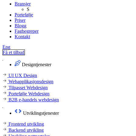
Bransjer
S
Portefølje
Priser
Blogg
Fagbegreper
Kontakt
Eng
Få et tilbud
Designtjenester
UI UX Design
Webapplikasjonsdesign
Tilpasset Webdesign
Portefølje Webdesign
B2B e-handels webdesign
Utviklingstjenester
Frontend utvikling
Backend utvikling