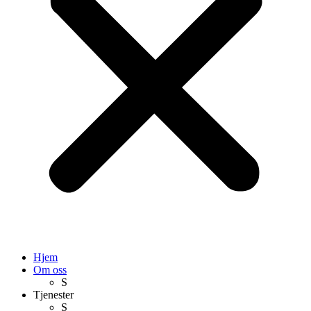
Hjem
Om oss
S
Tjenester
S