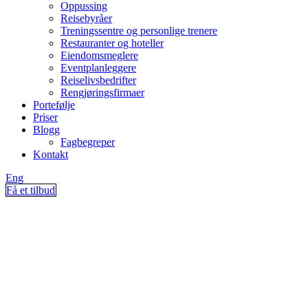
Oppussing
Reisebyråer
Treningssentre og personlige trenere
Restauranter og hoteller
Eiendomsmeglere
Eventplanleggere
Reiselivsbedrifter
Rengjøringsfirmaer
Portefølje
Priser
Blogg
Fagbegreper
Kontakt
Eng
Få et tilbud