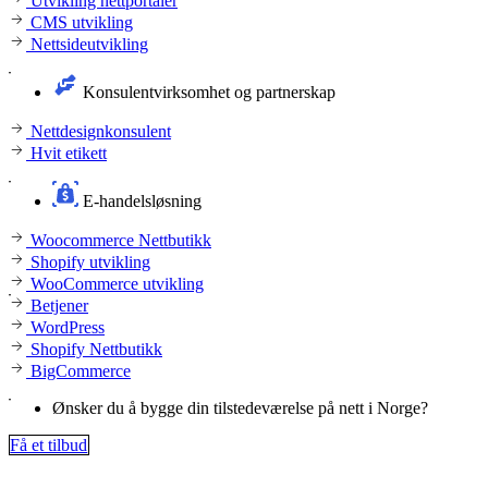
Utvikling nettportaler
CMS utvikling
Nettsideutvikling
Konsulentvirksomhet og partnerskap
Nettdesignkonsulent
Hvit etikett
E-handelsløsning
Woocommerce Nettbutikk
Shopify utvikling
WooCommerce utvikling
Betjener
WordPress
Shopify Nettbutikk
BigCommerce
Ønsker du å bygge din tilstedeværelse på nett i Norge?
Få et tilbud