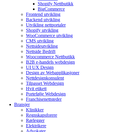
Shopify Nettbutikk
BigCommerce
Frontend utvikling
Backend utvikling
Utvikling nettportaler
Shopify utvikling
WooCommerce utvikling
CMS utvikling
Nettsideutvikling
Nettside Bedrift
Woocommerce Nettbutikk
B2B e-handels webdesign
UI UX Design
Design av Webapplikasjoner
Nettdesignkonsulent
Tilpasset Webdesign
Hvit etikett
Portefølje Webdesign
Franchisenettsteder
Bransjer
Klinikker
Regnskapsforere
Rørlegger
Elektrikere
Advokater