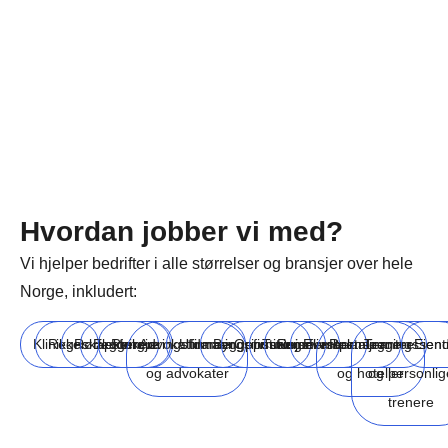
Hvordan jobber vi med?
Vi hjelper bedrifter i alle størrelser og bransjer over hele
Norge, inkludert:
Klinikker
Regnskapsførere
Rørleggere
Elektrikere
Rengjøringsfirmaer
Advokatfirmaer
Utdanningsinstitusjoner
Byggefirmaer
Oppussingsfirmaer
Turisme
Reiselivsbransjen
Eventplanleggere
Restauranter
Treningssent
Eien
og advokater
og hoteller
og personlig
trenere