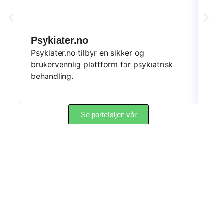
Psykiater.no
D
Psykiater.no tilbyr en sikker og
Da
brukervennlig plattform for psykiatrisk
sk
behandling.
yt
Se porteføljen vår