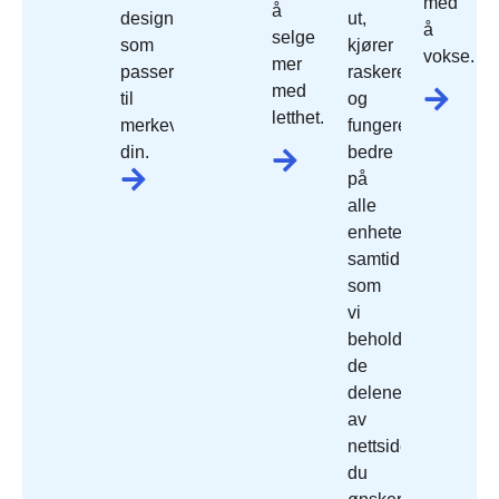
med
å
design
ut,
å
selge
som
kjører
vokse.
mer
passer
raskere
med
til
og
letthet.
merkevaren
fungerer
din.
bedre
på
alle
enheter,
samtidig
som
vi
beholder
de
delene
av
nettside
du