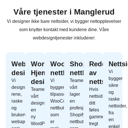
Våre tjenester i Manglerud
Vi designer ikke bare nettsider, vi bygger nettopplevelser
som knytter kontakt med kundene dine. Våre
webdesigntjenester inkluderer:
Webapp
WordPress
WooCommerce
Shopify
Redesign
Netts
design
Hjemmeside
nettbutikk
nettbutikk
av
Vi
bygger
design
nettside
Vi
Vi
Teamet
sikre
designer
bygger
vårt
Teamet
Hvis
og
rene,
tilpassede
lager
vårt
nettside
raske
raske
WooCommerce
en
designer
ditt
nettsider,
og
nettbutikk
profesjonell
en
føles
fra
brukervennlige
som
Shopify
ny
gammelt,
en
webapper
er
nettbutikk
WordPress
tregt
enkel