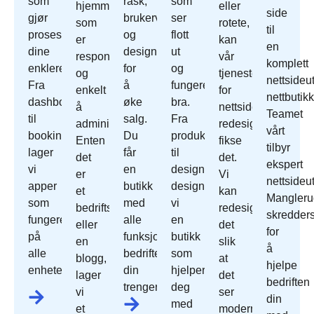
som
rask,
som
hjemmeside
eller
side
gjør
brukervennlig
ser
som
rotete,
til
prosessene
og
flott
er
kan
en
dine
designet
ut
responsivt
vår
komplett
enklere.
for
og
og
tjeneste
nettsideut
Fra
å
fungerer
enkelt
for
nettbutikk
dashbord
øke
bra.
å
nettside
Teamet
til
salg.
Fra
administrere.
redesign
vårt
bookingsystemer
Du
produktoppsett
Enten
fikse
tilbyr
lager
får
til
det
det.
ekspert
vi
en
design
er
Vi
nettsideut
apper
butikk
designer
et
kan
Mangleru
som
med
vi
bedriftsnettsted
redesign
skredder
fungerer
alle
en
eller
det
for
på
funksjonene
butikk
en
slik
å
alle
bedriften
som
blogg,
at
hjelpe
enheter.
din
hjelper
lager
det
bedriften
trenger.
deg
vi
ser
din
med
et
moderne