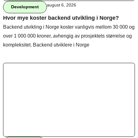
august 6, 2026
Development
Hvor mye koster backend utvikling i Norge?
Behandle ditt samtykke
Backend utvikling i Norge koster vanligvis mellom 30 000 og
For å gi best mulig opplevelse bruker vi
over 1 000 000 kroner, avhengig av prosjektets størrelse og
informasjonskapsler for å lagre eller få tilgang til
enhetsdata. Å nekte samtykke kan begrense enkelte
kompleksitet. Backend utviklere i Norge
funksjoner.
Nødvendig
Preferanser
Statistikk
Markedsføring