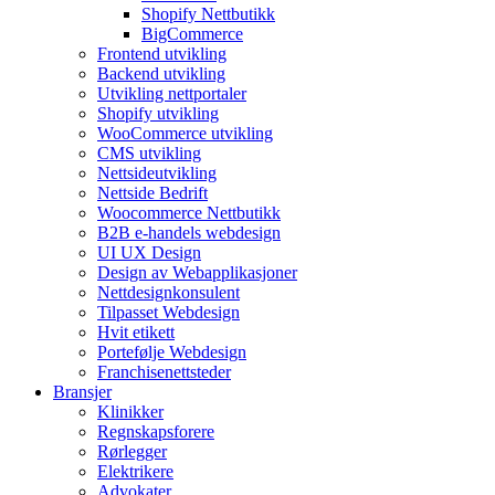
Shopify Nettbutikk
BigCommerce
Frontend utvikling
Backend utvikling
Utvikling nettportaler
Shopify utvikling
WooCommerce utvikling
CMS utvikling
Nettsideutvikling
Nettside Bedrift
Woocommerce Nettbutikk
B2B e-handels webdesign
UI UX Design
Design av Webapplikasjoner
Nettdesignkonsulent
Tilpasset Webdesign
Hvit etikett
Portefølje Webdesign
Franchisenettsteder
Bransjer
Klinikker
Regnskapsforere
Rørlegger
Elektrikere
Advokater