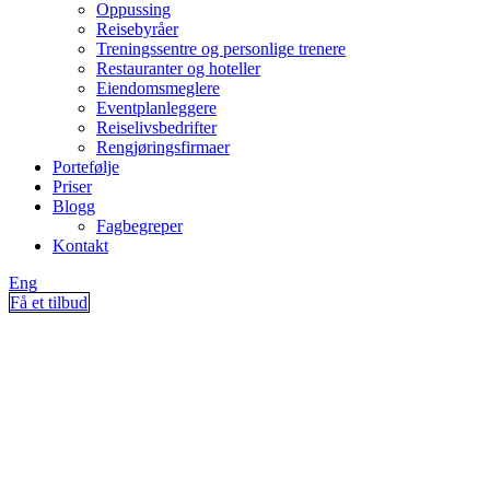
Oppussing
Reisebyråer
Treningssentre og personlige trenere
Restauranter og hoteller
Eiendomsmeglere
Eventplanleggere
Reiselivsbedrifter
Rengjøringsfirmaer
Portefølje
Priser
Blogg
Fagbegreper
Kontakt
Eng
Få et tilbud