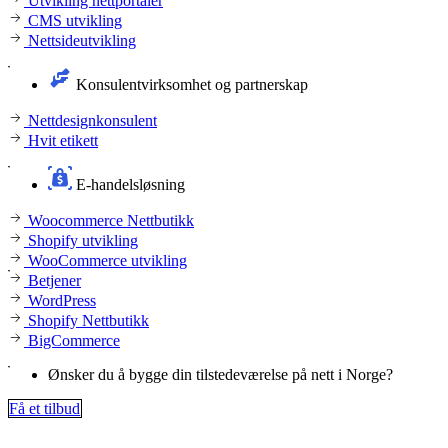
Utvikling nettportaler
CMS utvikling
Nettsideutvikling
Konsulentvirksomhet og partnerskap
Nettdesignkonsulent
Hvit etikett
E-handelsløsning
Woocommerce Nettbutikk
Shopify utvikling
WooCommerce utvikling
Betjener
WordPress
Shopify Nettbutikk
BigCommerce
Ønsker du å bygge din tilstedeværelse på nett i Norge?
Få et tilbud