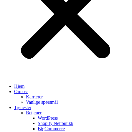
Hjem
Om oss
Karrierer
Vanlige spørsmål
Tjenester
Betjener
WordPress
Shopify Nettbutikk
BigCommerce