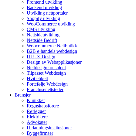
Frontend utvikling
Backend utvikling
Utvikling nettportaler
Shopify utvikling
WooCommerce utvikling
CMS utvikling
Nettsideutvikling
Nettside Bedrift
Woocommerce Nettbutikk
B2B e-handels webdesign
UI UX Design
Design av Webapplikasjoner
Nettdesignkonsulent
Tilpasset Webdesign
Hvit etikett
Portefølje Webdesign
Franchisenettsteder
Bransjer
Klinikker
Regnskapsforere
Rørlegger
Elektrikere
Advokater
Utdanningsinstitusjoner
Byggefirmaer