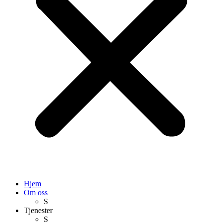
Hjem
Om oss
S
Tjenester
S