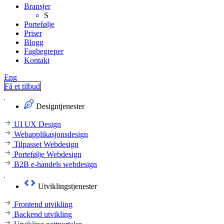
Bransjer
S
Portefølje
Priser
Blogg
Fagbegreper
Kontakt
Eng
Få et tilbud
Designtjenester
UI UX Design
Webapplikasjonsdesign
Tilpasset Webdesign
Portefølje Webdesign
B2B e-handels webdesign
Utviklingstjenester
Frontend utvikling
Backend utvikling