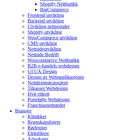
Shopify Nettbutikk
BigCommerce
Frontend utvikling
Backend utvikling
Utvikling nettportaler
Shopify utvikling
WooCommerce utvikling
CMS utvikling
Nettsideutvikling
Nettside Bedrift
Woocommerce Nettbutikk
B2B e-handels webdesign
UI UX Design
Design av Webapplikasjoner
Nettdesignkonsulent
Tilpasset Webdesign
Hvit etikett
Portefølje Webdesign
Franchisenettsteder
Bransjer
Klinikker
Regnskapsforere
Rørlegger
Elektrikere
Advokater