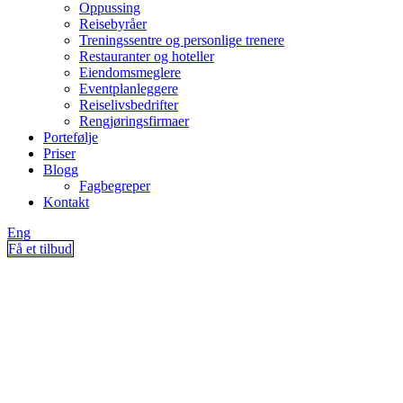
Oppussing
Reisebyråer
Treningssentre og personlige trenere
Restauranter og hoteller
Eiendomsmeglere
Eventplanleggere
Reiselivsbedrifter
Rengjøringsfirmaer
Portefølje
Priser
Blogg
Fagbegreper
Kontakt
Eng
Få et tilbud