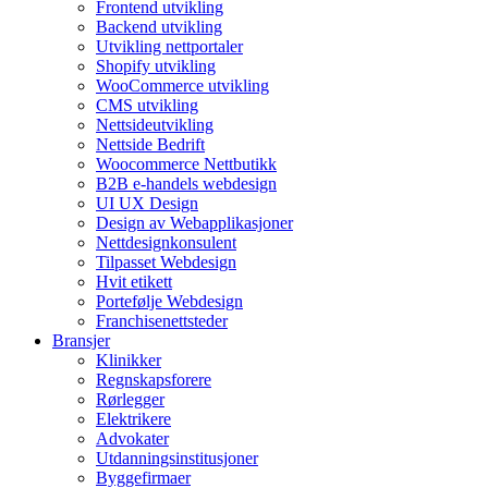
Frontend utvikling
Backend utvikling
Utvikling nettportaler
Shopify utvikling
WooCommerce utvikling
CMS utvikling
Nettsideutvikling
Nettside Bedrift
Woocommerce Nettbutikk
B2B e-handels webdesign
UI UX Design
Design av Webapplikasjoner
Nettdesignkonsulent
Tilpasset Webdesign
Hvit etikett
Portefølje Webdesign
Franchisenettsteder
Bransjer
Klinikker
Regnskapsforere
Rørlegger
Elektrikere
Advokater
Utdanningsinstitusjoner
Byggefirmaer