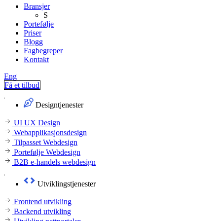
Bransjer
S
Portefølje
Priser
Blogg
Fagbegreper
Kontakt
Eng
Få et tilbud
Designtjenester
UI UX Design
Webapplikasjonsdesign
Tilpasset Webdesign
Portefølje Webdesign
B2B e-handels webdesign
Utviklingstjenester
Frontend utvikling
Backend utvikling