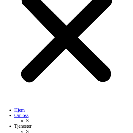
Hjem
Om oss
S
Tjenester
S