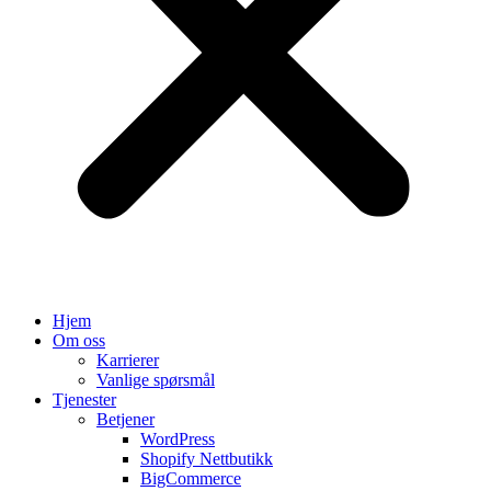
Hjem
Om oss
Karrierer
Vanlige spørsmål
Tjenester
Betjener
WordPress
Shopify Nettbutikk
BigCommerce