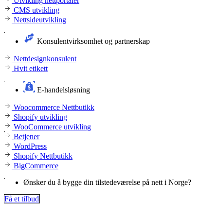
Utvikling nettportaler
CMS utvikling
Nettsideutvikling
Konsulentvirksomhet og partnerskap
Nettdesignkonsulent
Hvit etikett
E-handelsløsning
Woocommerce Nettbutikk
Shopify utvikling
WooCommerce utvikling
Betjener
WordPress
Shopify Nettbutikk
BigCommerce
Ønsker du å bygge din tilstedeværelse på nett i Norge?
Få et tilbud