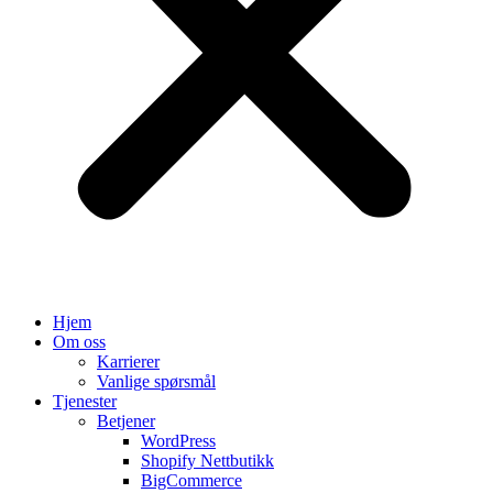
Hjem
Om oss
Karrierer
Vanlige spørsmål
Tjenester
Betjener
WordPress
Shopify Nettbutikk
BigCommerce