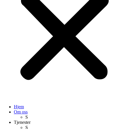
Hjem
Om oss
S
Tjenester
S