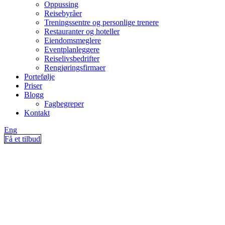
Oppussing
Reisebyråer
Treningssentre og personlige trenere
Restauranter og hoteller
Eiendomsmeglere
Eventplanleggere
Reiselivsbedrifter
Rengjøringsfirmaer
Portefølje
Priser
Blogg
Fagbegreper
Kontakt
Eng
Få et tilbud