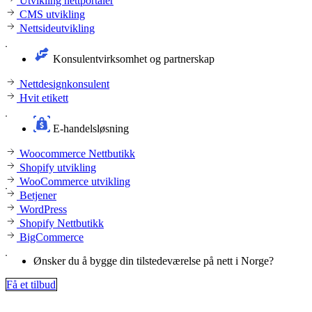
Utvikling nettportaler
CMS utvikling
Nettsideutvikling
Konsulentvirksomhet og partnerskap
Nettdesignkonsulent
Hvit etikett
E-handelsløsning
Woocommerce Nettbutikk
Shopify utvikling
WooCommerce utvikling
Betjener
WordPress
Shopify Nettbutikk
BigCommerce
Ønsker du å bygge din tilstedeværelse på nett i Norge?
Få et tilbud