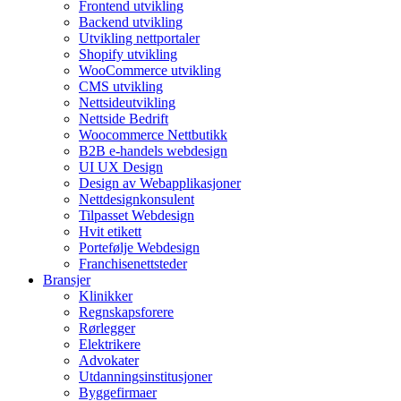
Frontend utvikling
Backend utvikling
Utvikling nettportaler
Shopify utvikling
WooCommerce utvikling
CMS utvikling
Nettsideutvikling
Nettside Bedrift
Woocommerce Nettbutikk
B2B e-handels webdesign
UI UX Design
Design av Webapplikasjoner
Nettdesignkonsulent
Tilpasset Webdesign
Hvit etikett
Portefølje Webdesign
Franchisenettsteder
Bransjer
Klinikker
Regnskapsforere
Rørlegger
Elektrikere
Advokater
Utdanningsinstitusjoner
Byggefirmaer