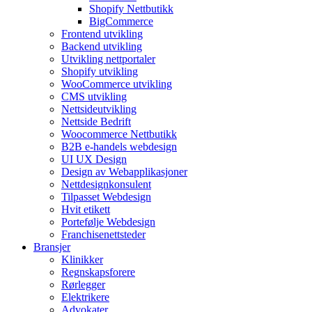
Shopify Nettbutikk
BigCommerce
Frontend utvikling
Backend utvikling
Utvikling nettportaler
Shopify utvikling
WooCommerce utvikling
CMS utvikling
Nettsideutvikling
Nettside Bedrift
Woocommerce Nettbutikk
B2B e-handels webdesign
UI UX Design
Design av Webapplikasjoner
Nettdesignkonsulent
Tilpasset Webdesign
Hvit etikett
Portefølje Webdesign
Franchisenettsteder
Bransjer
Klinikker
Regnskapsforere
Rørlegger
Elektrikere
Advokater