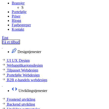
Bransjer
S
Portefølje
Priser
Blogg
Fagbegreper
Kontakt
Eng
Få et tilbud
Designtjenester
UI UX Design
Webapplikasjonsdesign
Tilpasset Webdesign
Portefølje Webdesign
B2B e-handels webdesign
Utviklingstjenester
Frontend utvikling
Backend utvikling