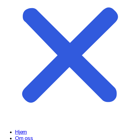
Start prosjektet ditt med oss
Klar til å gjøre ideen din om til en kraftfull digital opplevelse?
Vårt Nettsidedesign.no-team er her for å designe, bygge og
utvikle nettstedet ditt.
Få et tilbud
Hjem
Om oss