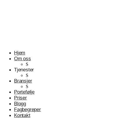
Profesjonelle tjenester
Advokater
Hjem
Om oss
S
Tjenester
S
Bransjer
S
Portefølje
Priser
Blogg
Fagbegreper
Kontakt