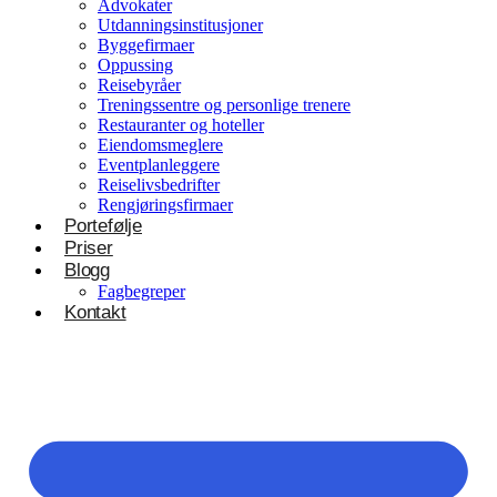
Advokater
Utdanningsinstitusjoner
Byggefirmaer
Oppussing
Reisebyråer
Treningssentre og personlige trenere
Restauranter og hoteller
Eiendomsmeglere
Eventplanleggere
Reiselivsbedrifter
Rengjøringsfirmaer
Portefølje
Priser
Blogg
Fagbegreper
Kontakt
Helsevesen og velvære
Klinikker