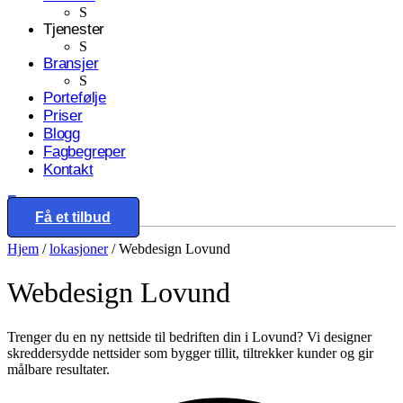
S
Tjenester
S
Bransjer
S
Portefølje
Priser
Blogg
Fagbegreper
Kontakt
Eng
Få et tilbud
Hjem
/
lokasjoner
/
Webdesign Lovund
Webdesign
Lovund
Trenger du en ny nettside til bedriften din i Lovund? Vi designer
skreddersydde nettsider som bygger tillit, tiltrekker kunder og gir
målbare resultater.