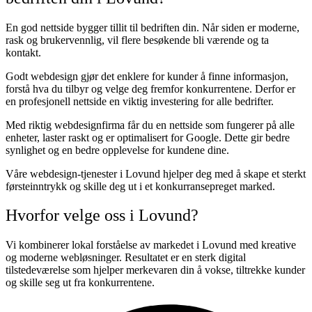
En god nettside bygger tillit til bedriften din. Når siden er moderne,
rask og brukervennlig, vil flere besøkende bli værende og ta
kontakt.
Godt webdesign gjør det enklere for kunder å finne informasjon,
forstå hva du tilbyr og velge deg fremfor konkurrentene. Derfor er
en profesjonell nettside en viktig investering for alle bedrifter.
Med riktig webdesignfirma får du en nettside som fungerer på alle
enheter, laster raskt og er optimalisert for Google. Dette gir bedre
synlighet og en bedre opplevelse for kundene dine.
Våre webdesign-tjenester i Lovund hjelper deg med å skape et sterkt
førsteinntrykk og skille deg ut i et konkurransepreget marked.
Hvorfor velge oss i Lovund?
Vi kombinerer lokal forståelse av markedet i Lovund med kreative
og moderne webløsninger. Resultatet er en sterk digital
tilstedeværelse som hjelper merkevaren din å vokse, tiltrekke kunder
og skille seg ut fra konkurrentene.