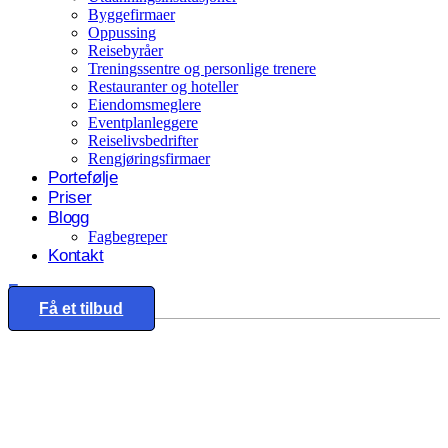
Byggefirmaer
Oppussing
Reisebyråer
Treningssentre og personlige trenere
Restauranter og hoteller
Eiendomsmeglere
Eventplanleggere
Reiselivsbedrifter
Rengjøringsfirmaer
Portefølje
Priser
Blogg
Fagbegreper
Kontakt
Eng
Få et tilbud