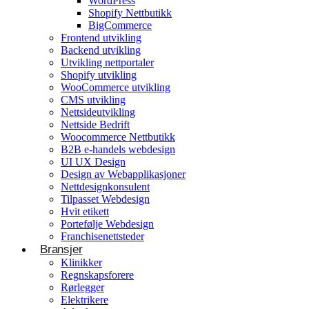
WordPress
Shopify Nettbutikk
BigCommerce
Konsulentvirksomhet og partnerskap
Frontend utvikling
Backend utvikling
Nettdesignkonsulent
Utvikling nettportaler
Hvit etikett
Shopify utvikling
WooCommerce utvikling
CMS utvikling
E-handelsløsning
Nettsideutvikling
Nettside Bedrift
Woocommerce Nettbutikk
Woocommerce Nettbutikk
Shopify utvikling
B2B e-handels webdesign
UI UX Design
WooCommerce utvikling
Byggetjenester
Design av Webapplikasjoner
Betjener
Nettdesignkonsulent
Byggefirmaer
WordPress
Tilpasset Webdesign
Hvit etikett
Shopify Nettbutikk
Portefølje Webdesign
BigCommerce
Franchisenettsteder
Bransjer
Ønsker du å bygge din tilstedeværelse på nett i
Klinikker
Norge?
Regnskapsforere
Rørlegger
Få et tilbud
Elektrikere