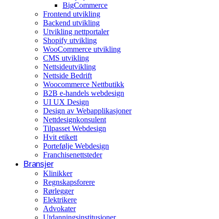
BigCommerce
Arrangementer og opplevelser
Frontend utvikling
Backend utvikling
Eventplanleggere
Utvikling nettportaler
Shopify utvikling
WooCommerce utvikling
CMS utvikling
Nettsideutvikling
Nettside Bedrift
Woocommerce Nettbutikk
B2B e-handels webdesign
UI UX Design
Design av Webapplikasjoner
Nettdesignkonsulent
Tilpasset Webdesign
Hvit etikett
Portefølje Webdesign
Franchisenettsteder
Bransjer
Klinikker
Regnskapsforere
Rørlegger
Elektrikere
Advokater
Utdanningsinstitusjoner