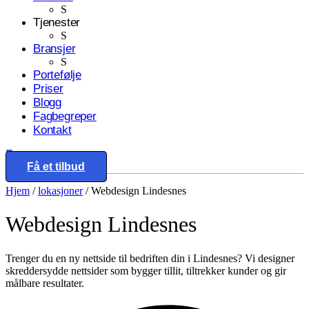
S
Tjenester
S
Bransjer
S
Portefølje
Priser
Blogg
Fagbegreper
Kontakt
Eng
Få et tilbud
Hjem
/
lokasjoner
/
Webdesign Lindesnes
Webdesign
Lindesnes
Trenger du en ny nettside til bedriften din i Lindesnes? Vi designer
skreddersydde nettsider som bygger tillit, tiltrekker kunder og gir
målbare resultater.