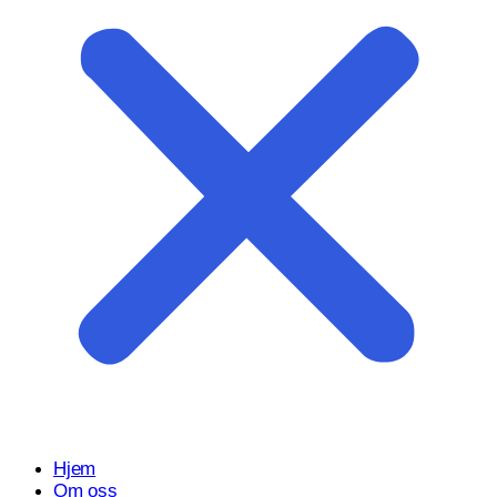
Start prosjektet ditt med oss
Klar til å gjøre ideen din om til en kraftfull digital opplevelse?
Vårt Nettsidedesign.no-team er her for å designe, bygge og
utvikle nettstedet ditt.
Få et tilbud
Hjem
Om oss