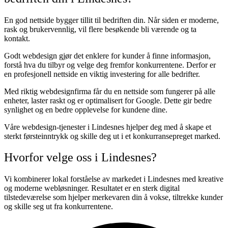
En god nettside bygger tillit til bedriften din. Når siden er moderne,
rask og brukervennlig, vil flere besøkende bli værende og ta
kontakt.
Godt webdesign gjør det enklere for kunder å finne informasjon,
forstå hva du tilbyr og velge deg fremfor konkurrentene. Derfor er
en profesjonell nettside en viktig investering for alle bedrifter.
Med riktig webdesignfirma får du en nettside som fungerer på alle
enheter, laster raskt og er optimalisert for Google. Dette gir bedre
synlighet og en bedre opplevelse for kundene dine.
Våre webdesign-tjenester i Lindesnes hjelper deg med å skape et
sterkt førsteinntrykk og skille deg ut i et konkurransepreget marked.
Hvorfor velge oss i Lindesnes?
Vi kombinerer lokal forståelse av markedet i Lindesnes med kreative
og moderne webløsninger. Resultatet er en sterk digital
tilstedeværelse som hjelper merkevaren din å vokse, tiltrekke kunder
og skille seg ut fra konkurrentene.