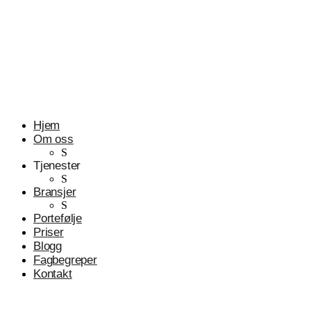
Profesjonelle tjenester
Advokater
Hjem
Om oss
S
Tjenester
S
Bransjer
S
Portefølje
Priser
Blogg
Fagbegreper
Kontakt