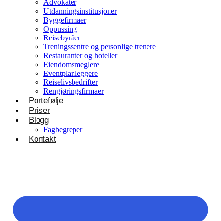
Advokater
Utdanningsinstitusjoner
Byggefirmaer
Oppussing
Reisebyråer
Treningssentre og personlige trenere
Restauranter og hoteller
Eiendomsmeglere
Eventplanleggere
Reiselivsbedrifter
Rengjøringsfirmaer
Portefølje
Priser
Blogg
Fagbegreper
Kontakt
Helsevesen og velvære
Klinikker