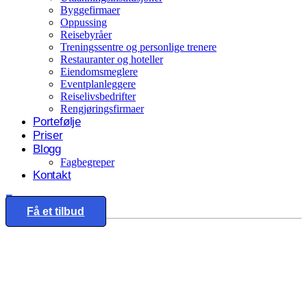
Byggefirmaer
Oppussing
Reisebyråer
Treningssentre og personlige trenere
Restauranter og hoteller
Eiendomsmeglere
Eventplanleggere
Reiselivsbedrifter
Rengjøringsfirmaer
Portefølje
Priser
Blogg
Fagbegreper
Kontakt
Eng
Få et tilbud