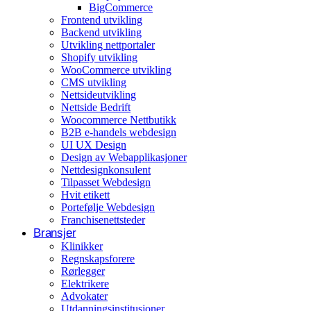
BigCommerce
Arrangementer og opplevelser
Frontend utvikling
Backend utvikling
Eventplanleggere
Utvikling nettportaler
Shopify utvikling
WooCommerce utvikling
CMS utvikling
Nettsideutvikling
Nettside Bedrift
Woocommerce Nettbutikk
B2B e-handels webdesign
UI UX Design
Design av Webapplikasjoner
Nettdesignkonsulent
Tilpasset Webdesign
Hvit etikett
Portefølje Webdesign
Franchisenettsteder
Bransjer
Klinikker
Regnskapsforere
Rørlegger
Elektrikere
Advokater
Utdanningsinstitusjoner