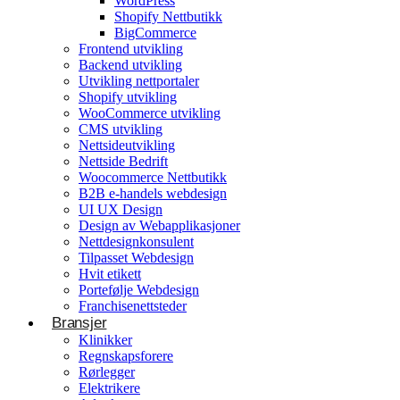
WordPress
Shopify Nettbutikk
BigCommerce
Konsulentvirksomhet og partnerskap
Frontend utvikling
Backend utvikling
Nettdesignkonsulent
Utvikling nettportaler
Hvit etikett
Shopify utvikling
WooCommerce utvikling
CMS utvikling
E-handelsløsning
Nettsideutvikling
Nettside Bedrift
Woocommerce Nettbutikk
Woocommerce Nettbutikk
Shopify utvikling
B2B e-handels webdesign
UI UX Design
WooCommerce utvikling
Byggetjenester
Design av Webapplikasjoner
Betjener
Nettdesignkonsulent
Byggefirmaer
WordPress
Tilpasset Webdesign
Hvit etikett
Shopify Nettbutikk
Portefølje Webdesign
BigCommerce
Franchisenettsteder
Bransjer
Ønsker du å bygge din tilstedeværelse på nett i
Klinikker
Norge?
Regnskapsforere
Rørlegger
Få et tilbud
Elektrikere